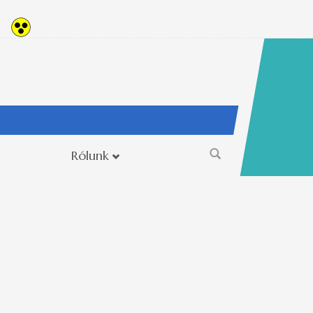
Rólunk
Keresés
űrlap