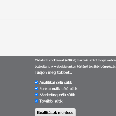
Oldalunk cookie-kat (sütiket) használ azért, hogy webo
NEMZETKÖZI IGAZGATÓSÁG
|
biztosítani.
A weboldalunkon történő további böngészéss
Tudjon meg többet…
Analitikai célú sütik
Funkcionális célú sütik
Marketing célú sütik
További sütik
© 2017-2018 | Pécsi 
Beállítások mentése