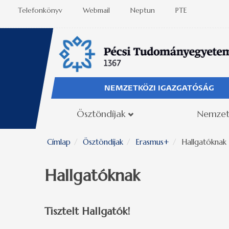
Ugrás a tartalomra
Telefonkönyv
Webmail
Neptun
PTE
NEMZETKÖZI IGAZGATÓSÁG
Ösztöndíjak
Nemzet
Címlap
Ösztöndíjak
Erasmus+
Hallgatóknak
Hallgatóknak
Tisztelt Hallgatók!