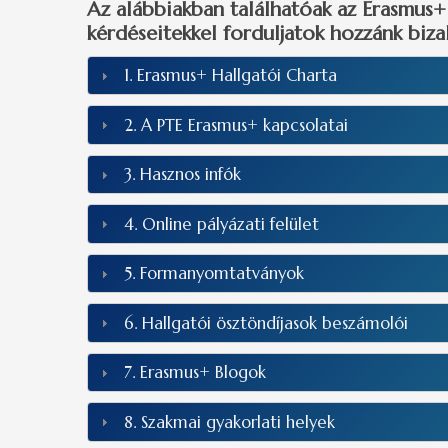
Az alábbiakban találhatóak az Erasmus+ 
kérdéseitekkel forduljatok hozzánk biz
1. Erasmus+ Hallgatói Charta
2. A PTE Erasmus+ kapcsolatai
3. Hasznos infók
4. Online pályázati felület
5. Formanyomtatványok
6. Hallgatói ösztöndíjasok beszámolói
7. Erasmus+ Blogok
8. Szakmai gyakorlati helyek