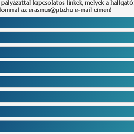
pályázattal kapcsolatos linkek, melyek a hallgat
alommal az
erasmus@pte.hu
e-mail címen!