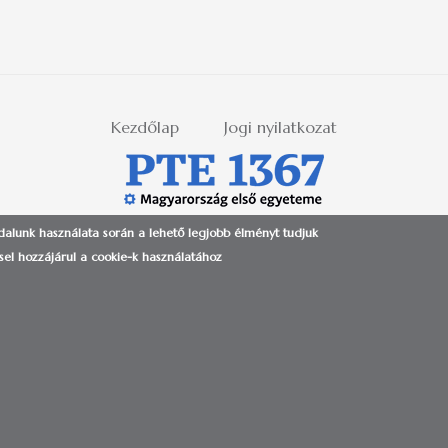
Kezdőlap
Jogi nyilatkozat
ldalunk használata során a lehető legjobb élményt tudjuk
 PÉCSI TUDOMÁNYEGYETEM | H-7622 PÉCS, VASVÁRI PÁL UTCA 4. | +36-72/501-500 (ext.:
el hozzájárul a cookie-k használatához
Tudományegyetem | Kancellária - IIG - Alkalmazás- és Szolgáltat