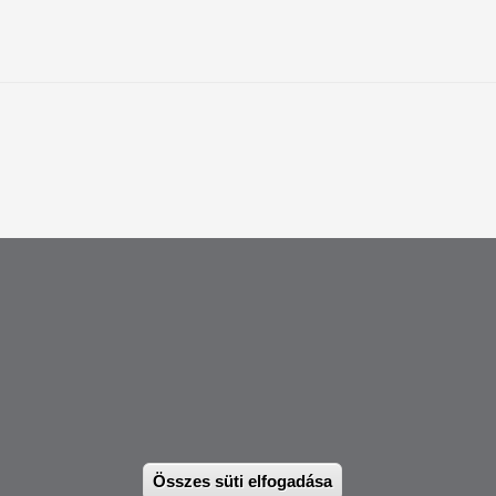
 12417) |
international@pte.hu
ásfejlesztési Osztály
Összes süti elfogadása