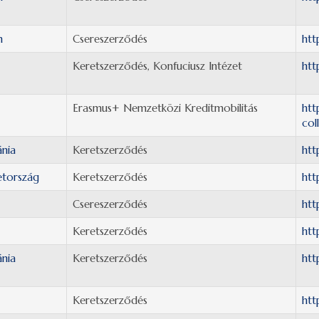
n
Csereszerződés
htt
Keretszerződés, Konfuciusz Intézet
htt
Erasmus+ Nemzetközi Kreditmobilitás
htt
col
nia
Keretszerződés
htt
tország
Keretszerződés
htt
Csereszerződés
htt
Keretszerződés
htt
nia
Keretszerződés
htt
Keretszerződés
htt