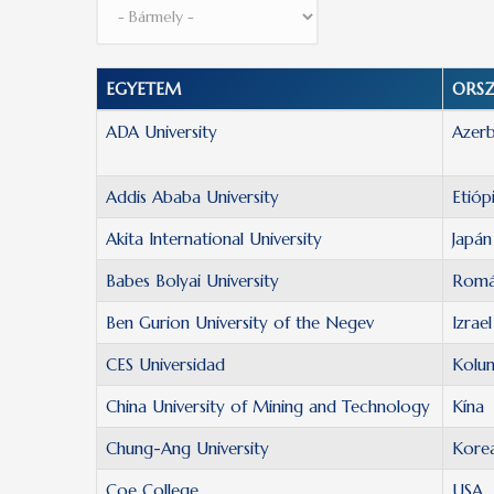
EGYETEM
ORS
ADA University
Azerb
Addis Ababa University
Etióp
Akita International University
Japán
Babes Bolyai University
Romá
Ben Gurion University of the Negev
Izrael
CES Universidad
Kolu
China University of Mining and Technology
Kína
Chung-Ang University
Kore
Coe College
USA