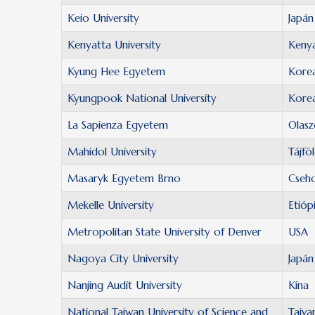
Keio University
Japán
Kenyatta University
Keny
Kyung Hee Egyetem
Kore
Kyungpook National University
Kore
La Sapienza Egyetem
Olasz
Mahidol University
Tájfö
Masaryk Egyetem Brno
Cseh
Mekelle University
Etióp
Metropolitan State University of Denver
USA
Nagoya City University
Japán
Nanjing Audit University
Kína
National Taiwan University of Science and
Tajva