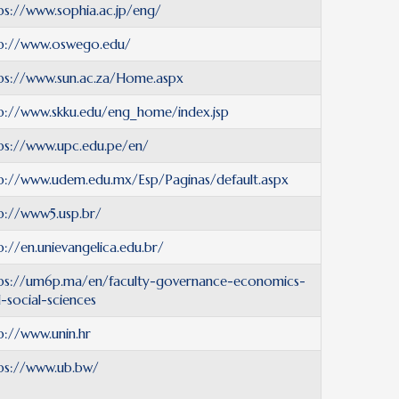
ps://www.sophia.ac.jp/eng/
p://www.oswego.edu/
ps://www.sun.ac.za/Home.aspx
p://www.skku.edu/eng_home/index.jsp
ps://www.upc.edu.pe/en/
p://www.udem.edu.mx/Esp/Paginas/default.aspx
p://www5.usp.br/
p://en.unievangelica.edu.br/
ps://um6p.ma/en/faculty-governance-economics-
-social-sciences
p://www.unin.hr
ps://www.ub.bw/