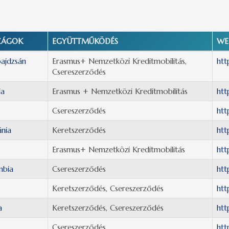
ZÁGOK
EGYÜTTMŰKÖDÉS
WE
ajdzsán
Erasmus+ Nemzetközi Kreditmobilitás,
htt
Csereszerződés
ia
Erasmus + Nemzetközi Kreditmobilitás
htt
Csereszerződés
htt
nia
Keretszerződés
htt
Erasmus+ Nemzetközi Kreditmobilitás
htt
mbia
Csereszerződés
htt
Keretszerződés, Csereszerződés
htt
a
Keretszerződés, Csereszerződés
htt
Csereszerződés
htt