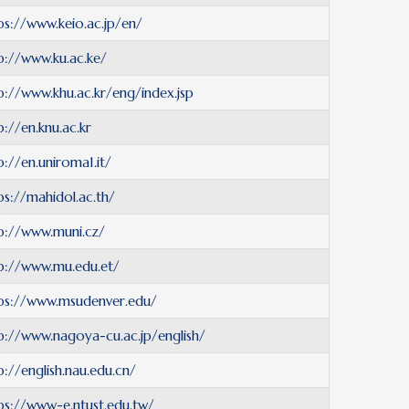
ps://www.keio.ac.jp/en/
p://www.ku.ac.ke/
p://www.khu.ac.kr/eng/index.jsp
p://en.knu.ac.kr
p://en.uniroma1.it/
ps://mahidol.ac.th/
p://www.muni.cz/
p://www.mu.edu.et/
ps://www.msudenver.edu/
p://www.nagoya-cu.ac.jp/english/
p://english.nau.edu.cn/
ps://www-e.ntust.edu.tw/