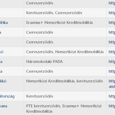
Csereszerződés
htt
Keretszerződés, Csereszerződés
htt
frika
Erasmus+ Nemzetközi Kreditmobilitás
htt
a
Csereszerződés
htt
Csereszerződés
htt
kó
Csereszerződés, Nemzetközi Kreditmobilitás
htt
ia
Háromolodalú PADA
htt
ia
Csereszerződés
htt
kkó
Nemzetközi Kreditmobilitás, keretszerződés
htt
and
átország
Keretszerződés
htt
wana
PTE keretszerződés, Erasmus+ Nemzetközi
htt
Kreditmobilitás