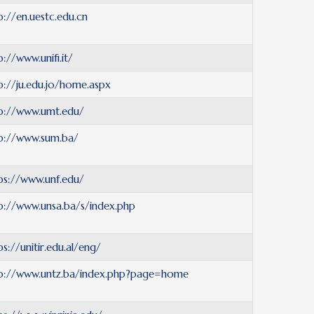
p://en.uestc.edu.cn
p://www.unifi.it/
p://ju.edu.jo/home.aspx
p://www.umt.edu/
p://www.sum.ba/
ps://www.unf.edu/
p://www.unsa.ba/s/index.php
ps://unitir.edu.al/eng/
p://www.untz.ba/index.php?page=home