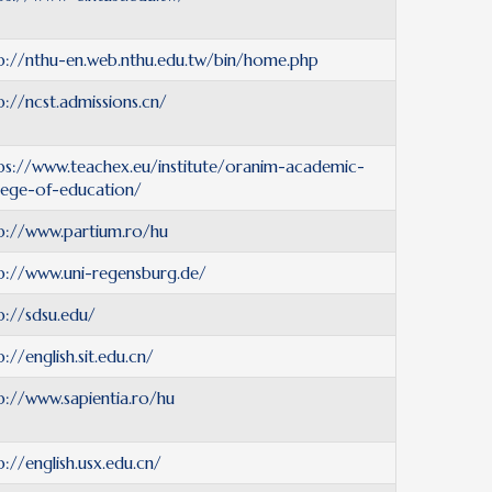
p://nthu-en.web.nthu.edu.tw/bin/home.php
p://ncst.admissions.cn/
ps://www.teachex.eu/institute/oranim-academic-
lege-of-education/
p://www.partium.ro/hu
p://www.uni-regensburg.de/
p://sdsu.edu/
p://english.sit.edu.cn/
p://www.sapientia.ro/hu
p://english.usx.edu.cn/