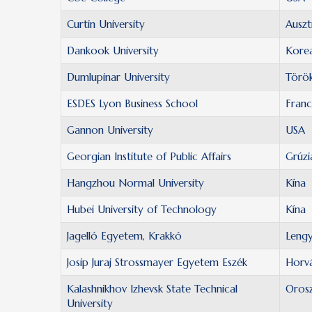
Curtin University
Auszt
Dankook University
Kore
Dumlupinar University
Törö
ESDES Lyon Business School
Franc
Gannon University
USA
Georgian Institute of Public Affairs
Grúzi
Hangzhou Normal University
Kína
Hubei University of Technology
Kína
Jagelló Egyetem, Krakkó
Lengy
Josip Juraj Strossmayer Egyetem Eszék
Horv
Kalashnikhov Izhevsk State Technical
Oros
University