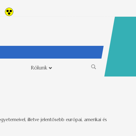
Rólunk
Keresés
űrlap
etemeivel, illetve jelentősebb európai, amerikai és