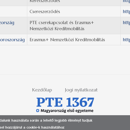
Keretszerződés
htt
Csereszerződés
htt
zország
PTE cserekapcsolat és Erasmus+
htt
Nemzetközi Kreditmobilitás
roroszország
Erasmus+ Nemzetközi Kreditmobilitás
htt
Kezdőlap
Jogi nyilatkozat
ldalunk használata során a lehető legjobb élményt tudjuk
 PÉCSI TUDOMÁNYEGYETEM | H-7622 PÉCS, VASVÁRI PÁL UTCA 4. | +36-72/501-500 (ext.:
el hozzájárul a cookie-k használatához