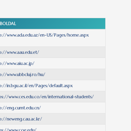
BOLDAL
p://www.ada.edu.az/en-US/Pages/home.aspx
p://www.aau.edu.et/
p://www.aiu.ac.jp/
p://www.ubbcluj.ro/hu/
p://in.bgu.ac.il/en/Pages/default.aspx
ps://www.ces.edu.co/en/international-students/
p://eng.cumt.edu.cn/
p://neweng.cau.ac.kr/
ps://www.coe.edu/