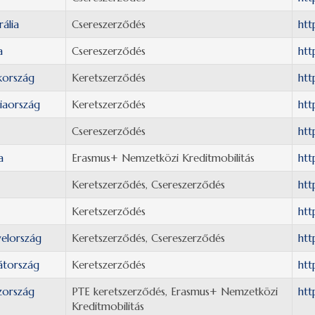
rália
Csereszerződés
htt
a
Csereszerződés
htt
kország
Keretszerződés
htt
iaország
Keretszerződés
htt
Csereszerződés
htt
a
Erasmus+ Nemzetközi Kreditmobilitás
htt
Keretszerződés, Csereszerződés
htt
Keretszerződés
htt
elország
Keretszerződés, Csereszerződés
htt
átország
Keretszerződés
htt
zország
PTE keretszerződés, Erasmus+ Nemzetközi
htt
Kreditmobilitás