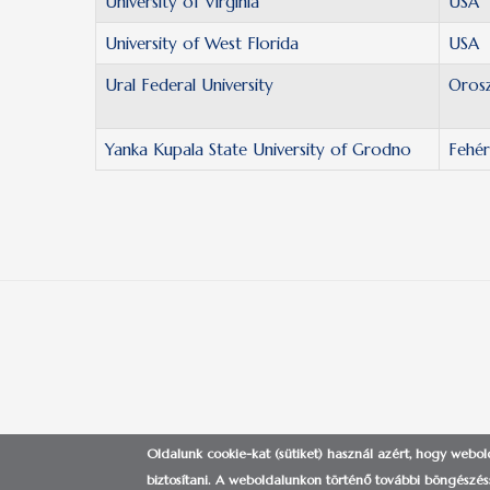
University of Virginia
USA
University of West Florida
USA
Ural Federal University
Oros
Yanka Kupala State University of Grodno
Fehé
Oldalunk cookie-kat (sütiket) használ azért, hogy webo
NEMZETKÖZI IGAZGATÓSÁG
|
biztosítani.
A weboldalunkon történő további böngészéss