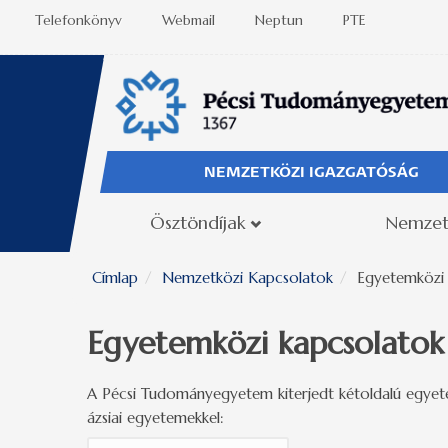
Ugrás a tartalomra
Telefonkönyv
Webmail
Neptun
PTE
NEMZETKÖZI IGAZGATÓSÁG
Ösztöndíjak
Nemzet
Címlap
Nemzetközi Kapcsolatok
Egyetemközi 
Egyetemközi kapcsolatok
A Pécsi Tudományegyetem kiterjedt kétoldalú egyetem
ázsiai egyetemekkel: