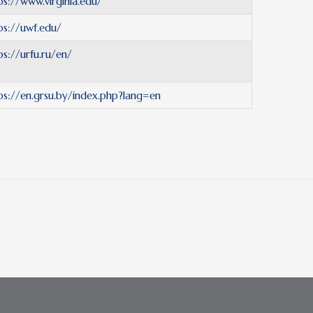
ps://www.virginia.edu/
ps://uwf.edu/
ps://urfu.ru/en/
ps://en.grsu.by/index.php?lang=en
 12417) |
international@pte.hu