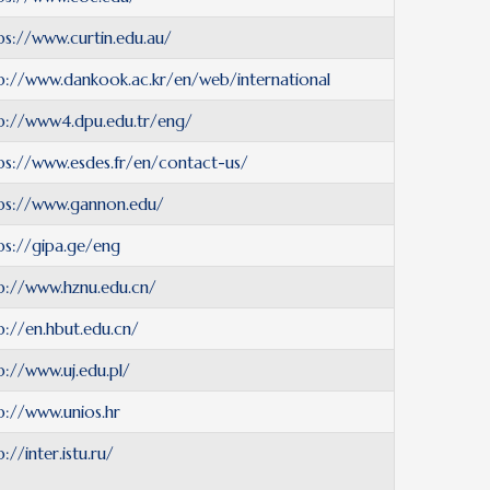
ps://www.curtin.edu.au/
p://www.dankook.ac.kr/en/web/international
p://www4.dpu.edu.tr/eng/
ps://www.esdes.fr/en/contact-us/
ps://www.gannon.edu/
ps://gipa.ge/eng
p://www.hznu.edu.cn/
p://en.hbut.edu.cn/
p://www.uj.edu.pl/
p://www.unios.hr
p://inter.istu.ru/