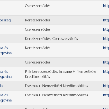
Csereszerződés
htt
ország
Keretszerződés
htt
Csereszerződés
htt
Keretszerződés, Csereszerződés
htt
ia és
Keretszerződés
htt
egovina
Csereszerződés
htt
ia és
PTE keretszerződés, Erasmus+ Nemzetközi
htt
egovina
Kreditmobilitás
ia
Erasmus+ Nemzetközi Kreditmobilitás
htt
ia és
Erasmus+ Nemzetközi Kreditmobilitás
htt
egovina