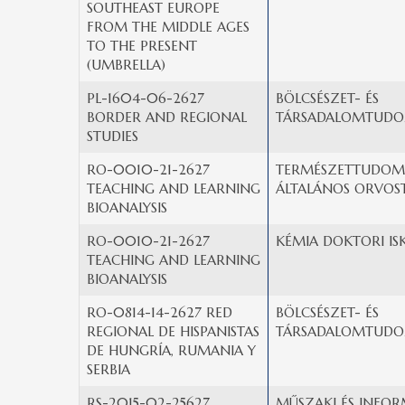
SOUTHEAST EUROPE
FROM THE MIDDLE AGES
TO THE PRESENT
(UMBRELLA)
PL-1604-06-2627
BÖLCSÉSZET- ÉS
BORDER AND REGIONAL
TÁRSADALOMTUDO
STUDIES
RO-0010-21-2627
TERMÉSZETTUDOMÁ
TEACHING AND LEARNING
ÁLTALÁNOS ORVOS
BIOANALYSIS
RO-0010-21-2627
KÉMIA DOKTORI IS
TEACHING AND LEARNING
BIOANALYSIS
RO-0814-14-2627 RED
BÖLCSÉSZET- ÉS
REGIONAL DE HISPANISTAS
TÁRSADALOMTUDO
DE HUNGRÍA, RUMANIA Y
SERBIA
RS-2015-02-25627
MŰSZAKI ÉS INFOR