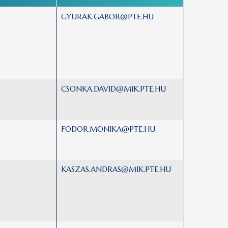
GYURAK.GABOR@PTE.HU
CSONKA.DAVID@MIK.PTE.HU
FODOR.MONIKA@PTE.HU
KASZAS.ANDRAS@MIK.PTE.HU