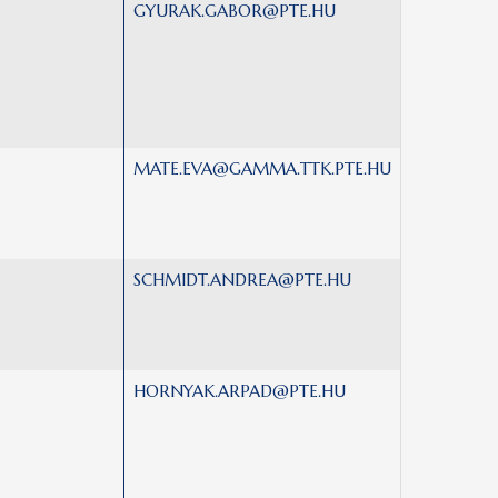
GYURAK.GABOR@PTE.HU
MATE.EVA@GAMMA.TTK.PTE.HU
SCHMIDT.ANDREA@PTE.HU
HORNYAK.ARPAD@PTE.HU