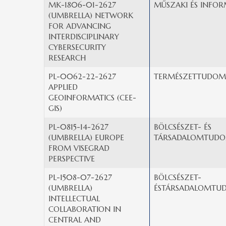
MK-1806-01-2627
MŰSZAKI ÉS INFOR
(UMBRELLA) NETWORK
FOR ADVANCING
INTERDISCIPLINARY
CYBERSECURITY
RESEARCH
PL-0062-22-2627
TERMÉSZETTUDOM
APPLIED
GEOINFORMATICS (CEE-
GIS)
PL-0815-14-2627
BÖLCSÉSZET- ÉS
(UMBRELLA) EUROPE
TÁRSADALOMTUDO
FROM VISEGRAD
PERSPECTIVE
PL-1508-07-2627
BÖLCSÉSZET-
(UMBRELLA)
ÉSTÁRSADALOMTU
INTELLECTUAL
COLLABORATION IN
CENTRAL AND