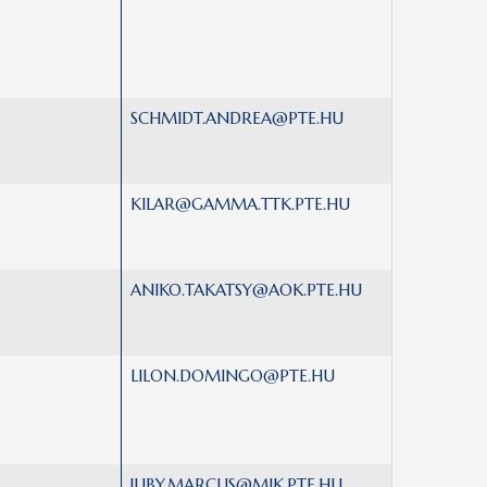
SCHMIDT.ANDREA@PTE.HU
KILAR@GAMMA.TTK.PTE.HU
ANIKO.TAKATSY@AOK.PTE.HU
LILON.DOMINGO@PTE.HU
JUBY.MARCUS@MIK.PTE.HU