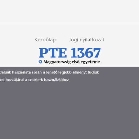
Kezdőlap
Jogi nyilatkozat
ldalunk használata során a lehető legjobb élményt tudjuk
 PÉCSI TUDOMÁNYEGYETEM | H-7622 PÉCS, VASVÁRI PÁL UTCA 4. | +36-72/501-500 (ext.:
el hozzájárul a cookie-k használatához
Tudományegyetem | Kancellária - IIG - Alkalmazás- és Szolgáltat