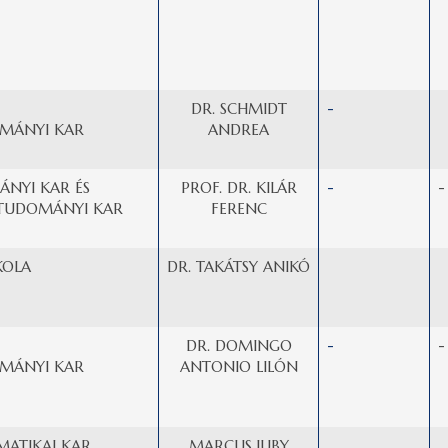
DR. SCHMIDT
-
MÁNYI KAR
ANDREA
NYI KAR ÉS
PROF. DR. KILÁR
-
-
TUDOMÁNYI KAR
FERENC
KOLA
DR. TAKÁTSY ANIKÓ
DR. DOMINGO
-
-
MÁNYI KAR
ANTONIO LILÓN
MATIKAI KAR
MARCUS JUBY