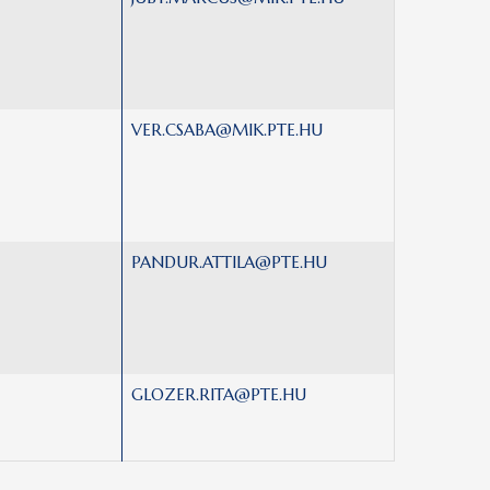
VER.CSABA@MIK.PTE.HU
PANDUR.ATTILA@PTE.HU
GLOZER.RITA@PTE.HU