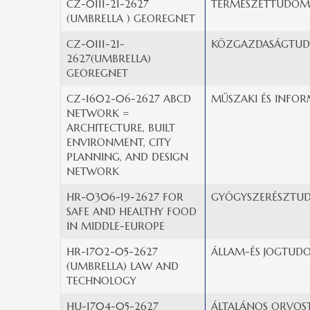
CZ-0111-21-2627
TERMÉSZETTUDOM
(UMBRELLA ) GEOREGNET
CZ-0111-21-
KÖZGAZDASÁGTUD
2627(UMBRELLA)
GEOREGNET
CZ-1602-06-2627 ABCD
MŰSZAKI ÉS INFOR
NETWORK =
ARCHITECTURE, BUILT
ENVIRONMENT, CITY
PLANNING, AND DESIGN
NETWORK
HR-0306-19-2627 FOR
GYÓGYSZERÉSZTU
SAFE AND HEALTHY FOOD
IN MIDDLE-EUROPE
HR-1702-05-2627
ÁLLAM-ÉS JOGTUD
(UMBRELLA) LAW AND
TECHNOLOGY
HU-1704-05-2627
ÁLTALÁNOS ORVOS