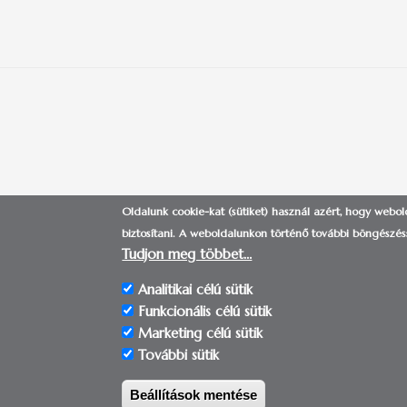
Oldalunk cookie-kat (sütiket) használ azért, hogy webo
NEMZETKÖZI IGAZGATÓSÁG
|
biztosítani.
A weboldalunkon történő további böngészéss
Tudjon meg többet…
Analitikai célú sütik
Funkcionális célú sütik
Marketing célú sütik
További sütik
© 2017-2018 | Pécsi 
Beállítások mentése