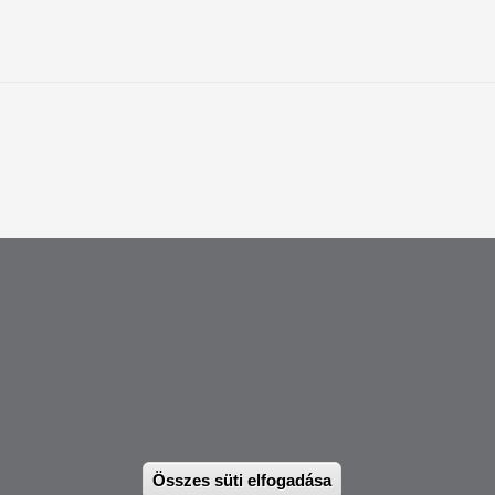
 12417) |
international@pte.hu
ásfejlesztési Osztály
Összes süti elfogadása