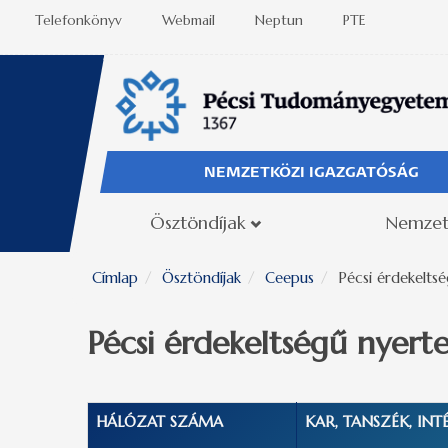
Ugrás a tartalomra
Telefonkönyv
Webmail
Neptun
PTE
NEMZETKÖZI IGAZGATÓSÁG
Ösztöndíjak
Nemzet
Címlap
Ösztöndíjak
Ceepus
Pécsi érdekelts
Pécsi érdekeltségű nyert
HÁLÓZAT SZÁMA
KAR, TANSZÉK, INT