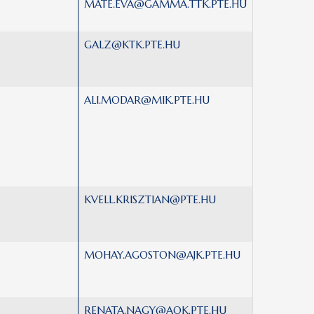
MATE.EVA@GAMMA.TTK.PTE.HU
GALZ@KTK.PTE.HU
ALI.MODAR@MIK.PTE.HU
KVELL.KRISZTIAN@PTE.HU
MOHAY.AGOSTON@AJK.PTE.HU
RENATA.NAGY@AOK.PTE.HU