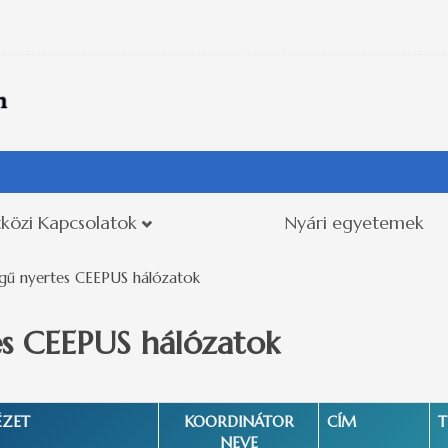
közi Kapcsolatok
Nyári egyetemek
égű nyertes CEEPUS hálózatok
es CEEPUS hálózatok
ÉZET
KOORDINÁTOR
CÍM
T
NEVE