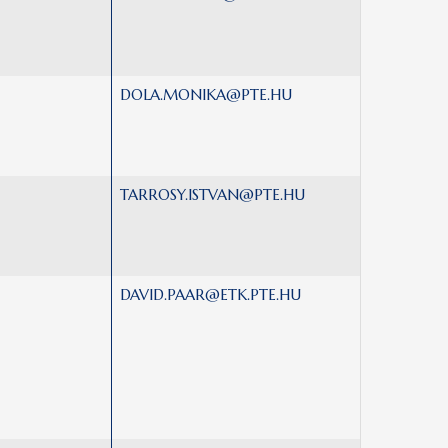
DOLA.MONIKA@PTE.HU
TARROSY.ISTVAN@PTE.HU
DAVID.PAAR@ETK.PTE.HU