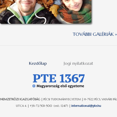
TOVÁBBI GALÉRIÁK »
Kezdőlap
Jogi nyilatkozat
NEMZETKÖZI IGAZGATÓSÁG
| PÉCSI TUDOMÁNYEGYETEM | H-7622 PÉCS, VASVÁRI PÁL
UTCA 4. | +36-72/501-500 (ext.: 12417) |
international@pte.hu