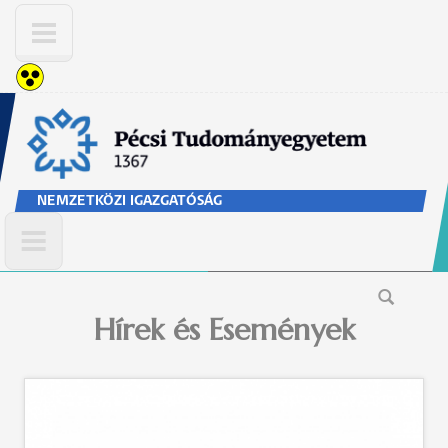
Ugrás a tartalomra
NEMZETKÖZI IGAZGATÓSÁG
Keresés űrlap
Hírek és Események