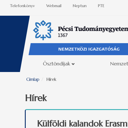
Ugrás a tartalomra
Telefonkönyv
Webmail
Neptun
PTE
NEMZETKÖZI IGAZGATÓSÁG
Ösztöndíjak
Nemzet
Címlap
Hírek
Hírek
Külföldi kalandok Erasm