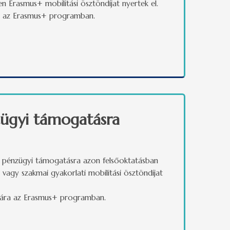
 Erasmus+ mobilitási ösztöndíjat nyertek el.
mára az Erasmus+ programban.
nkatársak kiegészítő pénzügyi támogatására
nzügyi támogatásra
tő pénzügyi támogatásra azon felsőoktatásban
gy szakmai gyakorlati mobilitási ösztöndíjat
zámára az Erasmus+ programban.