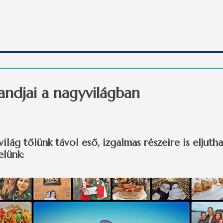
ás szociális alapú kiegészítő pénzügyi támogatásra tartalommal k
andjai a nagyvilágban
ilág tőlünk távol eső, izgalmas részeire is eljutha
elünk: