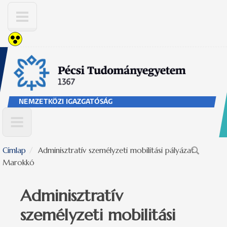
Ugrás a tartalomra
NEMZETKÖZI IGAZGATÓSÁG
Címlap
Adminisztratív személyzeti mobilitási pályázat
Keresés űrlap
Marokkó
Adminisztratív
személyzeti mobilitási