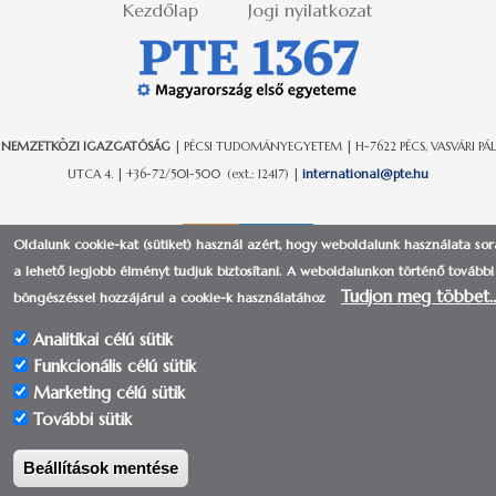
Kezdőlap
Jogi nyilatkozat
NEMZETKÖZI IGAZGATÓSÁG
| PÉCSI TUDOMÁNYEGYETEM | H-7622 PÉCS, VASVÁRI PÁL
UTCA 4. | +36-72/501-500 (ext.: 12417) |
international@pte.hu
Oldalunk cookie-kat (sütiket) használ azért, hogy weboldalunk használata so
a lehető legjobb élményt tudjuk biztosítani.
A weboldalunkon történő további
Tudjon meg többet
böngészéssel hozzájárul a cookie-k használatához
Analitikai célú sütik
© 2017-2018 | Pécsi Tudományegyetem | Kancellária - IIG -
Funkcionális célú sütik
Alkalmazás- és Szolgáltatásfejlesztési Osztály
Marketing célú sütik
További sütik
Beállítások mentése