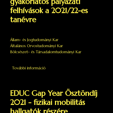
gyakorlatos pályázati
felhívások a 2021/22-es
tanévre
Állam- és Jogtudományi Kar
Általános Orvostudományi Kar
Bölcsészet- és Társadalomtudományi Kar
További információ
Erasmus+ hallgatói szakmai gyakorlato
pályázati felhívások a 2021/22-es
tanévre tartalommal kapcsolatosan
EDUC Gap Year Ösztöndíj
2021 - fizikai mobilitás
hallgatók részére