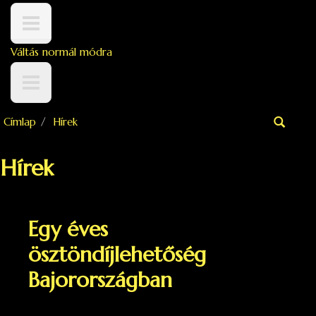
Ugrás a tartalomra
Váltás normál módra
Címlap
Hírek
Keresés űrlap
Hírek
Egy éves
ösztöndíjlehetőség
Bajorországban