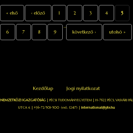
kapcsolatosan
Oldalak
« első
‹ előző
1
2
3
4
5
…
6
7
8
9
következő ›
utolsó »
Kezdőlap
Jogi nyilatkozat
NEMZETKÖZI IGAZGATÓSÁG
| PÉCSI TUDOMÁNYEGYETEM | H-7622 PÉCS, VASVÁRI PÁL
UTCA 4. | +36-72/501-500 (ext.: 12417) |
international@pte.hu