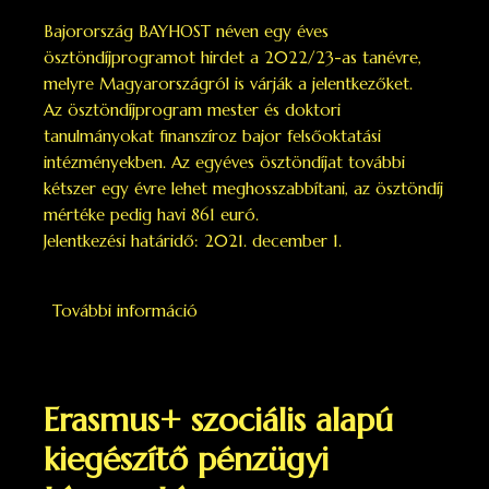
Bajorország BAYHOST néven egy éves
ösztöndíjprogramot hirdet a 2022/23-as tanévre,
melyre Magyarországról is várják a jelentkezőket.
Az ösztöndíjprogram mester és doktori
tanulmányokat finanszíroz bajor felsőoktatási
intézményekben. Az egyéves ösztöndíjat további
kétszer egy évre lehet meghosszabbítani, az ösztöndíj
mértéke pedig havi 861 euró.
Jelentkezési határidő: 2021. december 1.
További információ
Egy éves ösztöndíjlehetőség
Bajorországban tartalommal
kapcsolatosan
Erasmus+ szociális alapú
kiegészítő pénzügyi