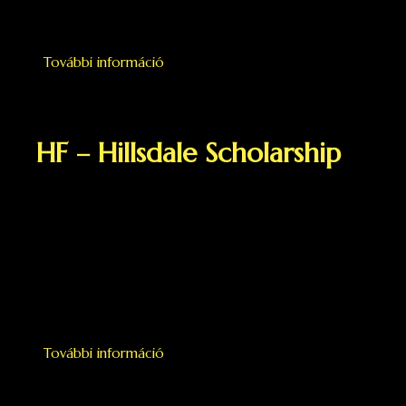
További információ
Új pályázati felhívás a Szlovák
Köztársaság Nemzeti
Ösztöndíjprogramjára tartalommal
kapcsolatosan
HF – Hillsdale Scholarship
További információ
HF – Hillsdale Scholarship tartalommal
kapcsolatosan