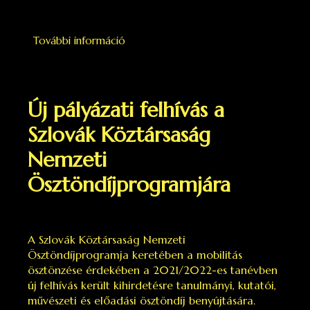
További információ
Erasmus+ szociális alapú kiegészítő
pénzügyi támogatásra vonatkozó
pályázati felhívás tartalommal
kapcsolatosan
Új pályázati felhívás a
Szlovák Köztársaság
Nemzeti
Ösztöndíjprogramjára
A Szlovák Köztársaság Nemzeti
Ösztöndíjprogramja keretében a mobilitás
ösztönzése érdekében a 2021/2022-es tanévben
új felhívás került kihirdetésre tanulmányi, kutatói,
művészeti és előadási ösztöndíj benyújtására.