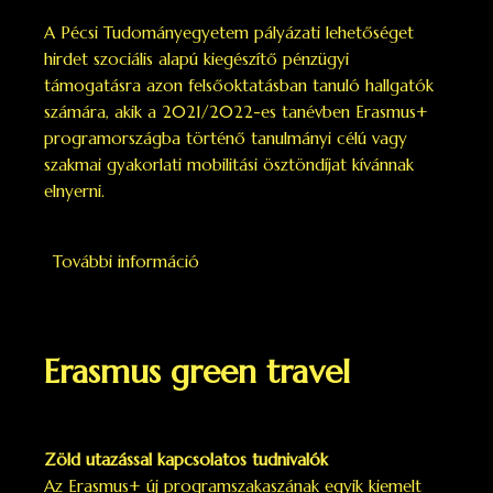
A Pécsi Tudományegyetem pályázati lehetőséget
hirdet szociális alapú kiegészítő pénzügyi
támogatásra azon felsőoktatásban tanuló hallgatók
számára, akik a 2021/2022-es tanévben Erasmus+
programországba történő tanulmányi célú vagy
szakmai gyakorlati mobilitási ösztöndíjat kívánnak
elnyerni.
További információ
Erasmus+ szociális alapú kiegészítő
pénzügyi támogatás tartalommal
kapcsolatosan
Erasmus green travel
Zöld utazással kapcsolatos tudnivalók
Az Erasmus+ új programszakaszának egyik kiemelt