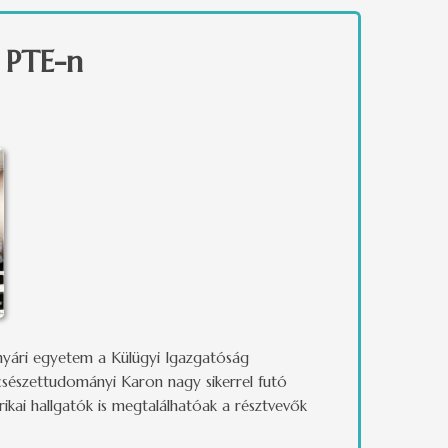
 PTE-n
ó nyári egyetem a Külügyi Igazgatóság
csészettudományi Karon nagy sikerrel futó
ikai hallgatók is megtalálhatóak a résztvevők