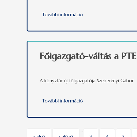
További információ
Megkezdődött az Európai
Főigazgató-váltás a PT
A könyvtár új főigazgatója Szeberényi Gábor
További információ
Főigazgató-váltás a PTE 
…
« első
‹ előző
3
4
5