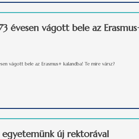
 73 évesen vágott bele az Erasmus
évesen vágott bele az Erasmus+ kalandba! Te mire vársz?
73 évesen vágott bele az Erasmus+ kalandba! Te mire vársz? tart
l, egyetemünk új rektorával