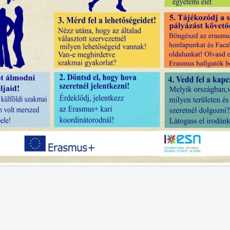
ttal a sikerért! tartalommal kapcsolatosan