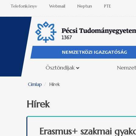
Ugrás a tartalomra
Telefonkönyv
Webmail
Neptun
PTE
NEMZETKÖZI IGAZGATÓSÁG
Ösztöndíjak
Nemzet
Címlap
Hírek
Hírek
Erasmus+ szakmai gyakor