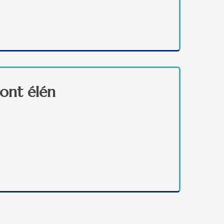
n
ont élén
san