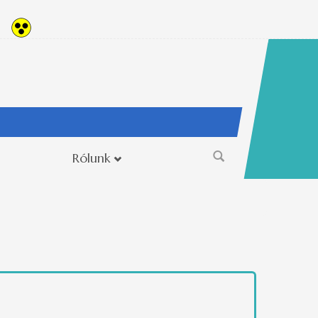
Rólunk
Keresés
űrlap