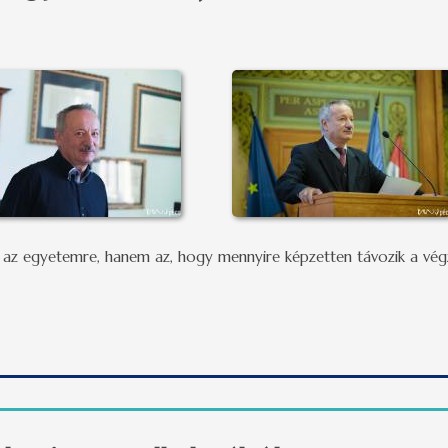
t az egyetemre, hanem az, hogy mennyire képzetten távozik a végz
 egyetemünk új rektorával tartalommal kapcsolatosan