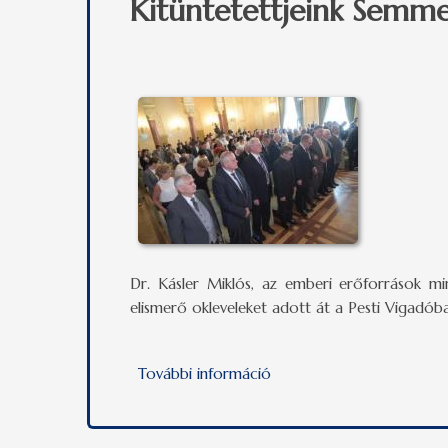
Kitüntetettjeink Semme
Dr. Kásler Miklós, az emberi erőforrások min
elismerő okleveleket adott át a Pesti Vigadó
További információ
Kitüntetettjeink Semmelw