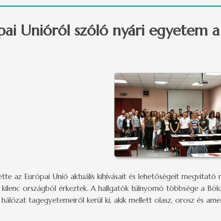
i Unióról szóló nyári egyetem a
tte az Európai Unió aktuális kihívásait és lehetőségeit megvitat
 kilenc országból érkeztek. A hallgatók túlnyomó többsége a Böl
lózat tagegyetemeiről kerül ki, akik mellett olasz, orosz és amer