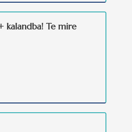
+ kalandba! Te mire
alommal kapcsolatosan