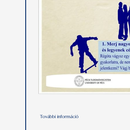
További információ
Erasmus+ szakmai gyakorla