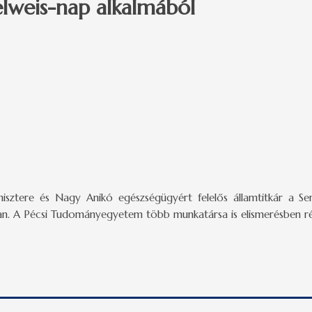
lweis-nap alkalmából
isztere és Nagy Anikó egészségügyért felelős államtitkár a Se
ban. A Pécsi Tudományegyetem több munkatársa is elismerésben ré
eis-nap alkalmából tartalommal kapcsolatosan