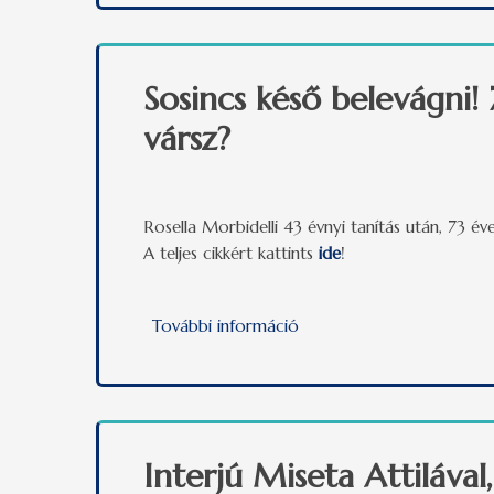
Sosincs késő belevágni!
vársz?
Rosella Morbidelli 43 évnyi tanítás után, 73 
A teljes cikkért kattints
ide
!
További információ
Sosincs késő belevágni! 
Interjú Miseta Attiláva