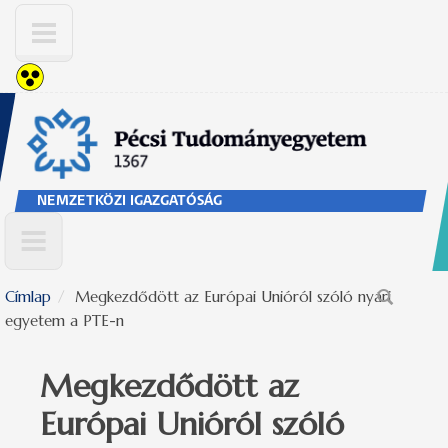
Ugrás a tartalomra
NEMZETKÖZI IGAZGATÓSÁG
Címlap
Megkezdődött az Európai Unióról szóló nyári
Keresés űrlap
egyetem a PTE-n
Megkezdődött az
Európai Unióról szóló