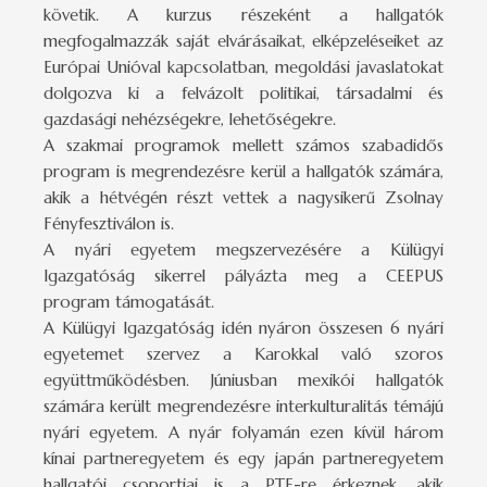
követik. A kurzus részeként a hallgatók
megfogalmazzák saját elvárásaikat, elképzeléseiket az
Európai Unióval kapcsolatban, megoldási javaslatokat
dolgozva ki a felvázolt politikai, társadalmi és
gazdasági nehézségekre, lehetőségekre.
A szakmai programok mellett számos szabadidős
program is megrendezésre kerül a hallgatók számára,
akik a hétvégén részt vettek a nagysikerű Zsolnay
Fényfesztiválon is.
A nyári egyetem megszervezésére a Külügyi
Igazgatóság sikerrel pályázta meg a CEEPUS
program támogatását.
A Külügyi Igazgatóság idén nyáron összesen 6 nyári
egyetemet szervez a Karokkal való szoros
együttműködésben. Júniusban mexikói hallgatók
számára került megrendezésre interkulturalitás témájú
nyári egyetem. A nyár folyamán ezen kívül három
kínai partneregyetem és egy japán partneregyetem
hallgatói csoportjai is a PTE-re érkeznek, akik