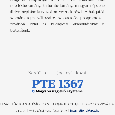
neveléstudomány, kultúratudomány, magyar népzene
illetve néptánc kurzusokon vesznek részt. A hallgatók
számára igen változatos szabadidős programokat,
továbbá orfűi és budapesti kirándulásokat is
biztosítunk.
Kezdőlap
Jogi nyilatkozat
NEMZETKÖZI IGAZGATÓSÁG
| PÉCSI TUDOMÁNYEGYETEM | H-7622 PÉCS, VASVÁRI PÁL
UTCA 4. | +36-72/501-500 (ext.: 12417) |
international@pte.hu