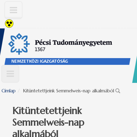
Ugrás a tartalomra
NEMZETKÖZI IGAZGATÓSÁG
Címlap
Kitüntetettjeink Semmelweis-nap alkalmából
Keresés űrlap
Kitüntetettjeink
Semmelweis-nap
alkalmából