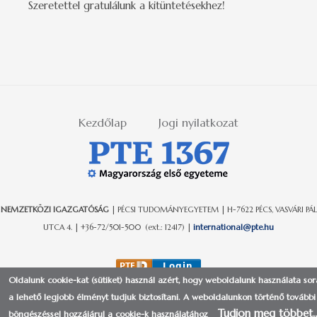
Szeretettel gratulálunk a kitüntetésekhez!
Kezdőlap
Jogi nyilatkozat
NEMZETKÖZI IGAZGATÓSÁG
| PÉCSI TUDOMÁNYEGYETEM | H-7622 PÉCS, VASVÁRI PÁL
UTCA 4. | +36-72/501-500 (ext.: 12417) |
international@pte.hu
Oldalunk cookie-kat (sütiket) használ azért, hogy weboldalunk használata so
a lehető legjobb élményt tudjuk biztosítani.
A weboldalunkon történő további
Tudjon meg többet
böngészéssel hozzájárul a cookie-k használatához