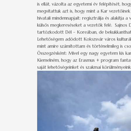
is ellát, vázolta az egyetemi év felépítését, h
megvitattuk azt is, hogy mint a Kar vezetőinek 
hivatali mindennapjait: regisztrálja és alakítja 
külsős megkereséseket a vezetők felé. Sajnos
tartózkodott Dél – Koreában, de bekukkanthat
Lehetőségem adódott Kolozsvár város kulturáli
mint amire számítottam és történelmileg is cso
Összegzésként: Mivel egy nagy egyetem kis kar
Kiemelném, hogy az Erasmus + program fantasz
saját lehetőségeinket és szakmai körülményeinke