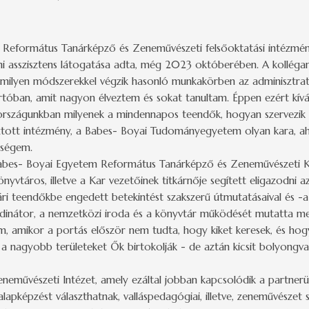
Református Tanárképző és Zeneművészeti felsőoktatási intézmény
i asszisztens látogatása adta, még 2023 októberében. A kolléga
milyen módszerekkel végzik hasonló munkakörben az adminisztratí
tóban, amit nagyon élveztem és sokat tanultam. Éppen ezért kívá
rszágunkban milyenek a mindennapos teendők, hogyan szervezik é
asztott intézmény, a Babes- Boyai Tudományegyetem olyan kara, ah
kségem.
 Babes- Boyai Egyetem Református Tanárképző és Zeneművészeti K
yvtáros, illetve a Kar vezetőinek titkárnője segített eligazodni a
kári teendőkbe engedett betekintést szakszerű útmutatásaival és -
inátor, a nemzetközi iroda és a könyvtár működését mutatta m
m, amikor a portás először nem tudta, hogy kiket keresek, és hog
t a nagyobb területeket Ők birtokolják - de aztán kicsit bolyongv
neművészeti Intézet, amely ezáltal jobban kapcsolódik a partnerü
 alapképzést választhatnak, valláspedagógiai, illetve, zeneművésze