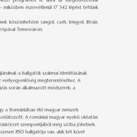
–
miközben észrevétlenül 17 342 lépést tettünk
 köszönhetően (angol, cseh, lengyel, litván,
Európával Temesváron.
árulnak a hallgatók szakmai identitásának
 az esélyegyenlőség megteremtéséhez. A
ázás során alkalmazott módszerek, a
hogy a Romániában élő magyar nemzeti
 korlátozott. A romániai magyar nyelvű oktatási
nzáskörzet szempontjából még szóba jöhetnek.
zesen 850 hallgatója van, akik két közel