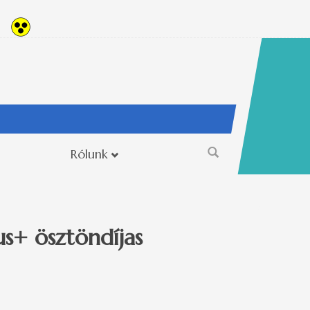
Rólunk
Keresés
űrlap
s+ ösztöndíjas