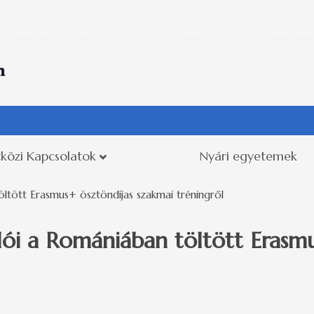
közi Kapcsolatok
Nyári egyetemek
tött Erasmus+ ösztöndíjas szakmai tréningről
i a Romániában töltött Erasmu