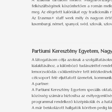
felkészültségének köszönhetően a román mell
meg. Az elégetett kalóriákat egy tradicionális
Az Erasmus+ staff week mély és nagyon érték
luxemburgi, német, spanyol, svéd, szlovák, szl
Partiumi Keresztény Egyetem, Nag
A látogatásom célja azoknak a szolgáltatásokn
kialakításához, a különböző tudásszinttel rend
lemorzsolódás csökkentésére tett intézkedések
célcsoport felé eljuttatott üzenetek, kommuni
A partner:
A Partiumi Keresztény Egyetem speciális okta
közösség számára biztosítsa az esélyegyenlőség
programmal rendelkező középiskolák és a hatá
A már beiskolázott hallgatók körében pedig ki