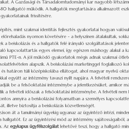
aikat. A Gazdasági és Társadalomtudományi kar nagyobb létszámú
380 hallgató) működik. A hallgatók megtartására alkalmazott eszk
yakorlatainak frissítésére.
pítés, mint szakmai identitás fejlesztés gyakorlatai hogyan valósu
előrehaladás nyomon követésére - a helyszínen átalakultak, sokka
 a beiskolázás és a hallgatók felé irányuló szolgáltatások jelent
 való kapcsolattartás egyes elemei, így egészen máshogy alakul a 
zámú PTE-n. A jól működő gyakorlatok mégis adnak szakmai ötletek
solatfelvételen alapszik. A beiskolázási marketinggel foglalkozó k
és határon túli középiskolába ellátogat, ahol magyar nyelvű oktat
kkal együtt az intézmény tavaszi nyílt napjára. A felvételi rend
ják be a felsőoktatási intézménybe a jelentkezésüket, amikor már
k a felvételi időszak a felsőoktatási intézménybe. A felvételi nem 
ontos annyira a beiskolázási folyamatban a személyes kapcsolatfel
t, illetve biztosítja a beiskolázás közvetlenségét.
kozáson át a tanulmányi ügyekig ugyanaz az ügyintéző intézi, minde
 a hallgatót. Ez az ügyintézési mód az intézmény sajátosságaiból, 
s. Az
egykapus ügyfélszolgálat
lehetővé teszi, hogy a hallgató mi