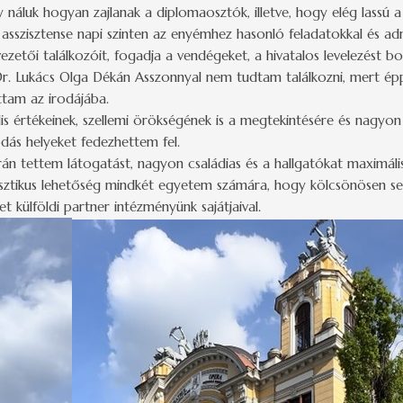
ogy náluk hogyan zajlanak a diplomaosztók, illetve, hogy elég lassú
asszisztense napi szinten az enyémhez hasonló feladatokkal és admi
a vezetői találkozóit, fogadja a vendégeket, a hivatalos levelezést bo
 Dr. Lukács Olga Dékán Asszonnyal nem tudtam találkozni, mert é
tam az irodájába.
s értékeinek, szellemi örökségének is a megtekintésére és nagyon
dás helyeket fedezhettem fel.
án tettem látogatást, nagyon családias és a hallgatókat maximál
tikus lehetőség mindkét egyetem számára, hogy kölcsönösen segí
t külföldi partner intézményünk sajátjaival.