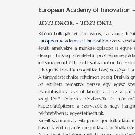
European Academy of Innovation – 
2022.08.08. - 2022.08.12.
Kitűnő kollégák, vibráló város, tartalmas t
European Academy of Innovation
szervezéséb
épült, amelyekre a munkaerőpiacon is egyre ér
design thinking szemléletű problémamegoldá
intézményünkből hozott szituációkon keresztü
a kognitív torzítás (cognitive bias) veszélyeit, a
A tárgyalástechnika rejtelmeit pedig Drakula 
Az említett témákról persze egy egész szem
elsajátításához viszont kitűnő volt ez a p
szegletéből érkeztek résztvevők, és már 
kapcsolatépítésre a szervezők is nagy hangs
tekintetében is egyeztethettünk.
Kinyílt számomra a világ, más gondolkodású, m
hasznos volt egymás megoldásait, próbálkozása
A szakmai tartalom mellett Magyarországró