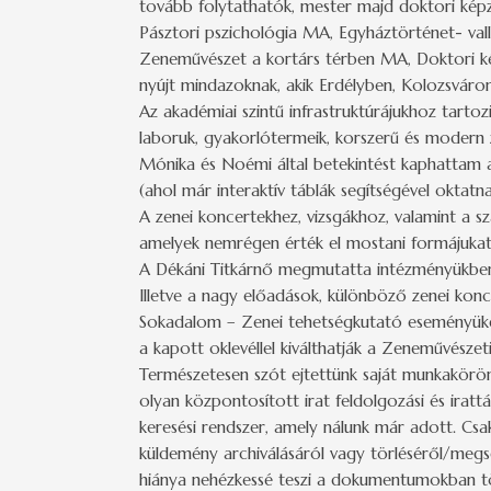
tovább folytathatók, mester majd doktori kép
Pásztori pszichológia MA, Egyháztörténet- val
Zeneművészet a kortárs térben MA, Doktori ké
nyújt mindazoknak, akik Erdélyben, Kolozsváron
Az akadémiai szintű infrastruktúrájukhoz tarto
laboruk, gyakorlótermeik, korszerű és modern z
Mónika és Noémi által betekintést kaphattam a 
(ahol már interaktív táblák segítségével oktat
A zenei koncertekhez, vizsgákhoz, valamint a s
amelyek nemrégen érték el mostani formájukat
A Dékáni Titkárnő megmutatta intézményükben a h
Illetve a nagy előadások, különböző zenei ko
Sokadalom – Zenei tehetségkutató eseményüket
a kapott oklevéllel kiválthatják a Zeneművészeti
Természetesen szót ejtettünk saját munkaköröm
olyan központosított irat feldolgozási és irattá
keresési rendszer, amely nálunk már adott. Cs
küldemény archiválásáról vagy törléséről/megs
hiánya nehézkessé teszi a dokumentumokban tör