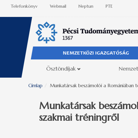
Ugrás a tartalomra
Telefonkönyv
Webmail
Neptun
PTE
NEMZETKÖZI IGAZGATÓSÁG
Ösztöndíjak
Nemzet
Címlap
Munkatársak beszámolói a Romániában töl
Munkatársak beszámoló
szakmai tréningről