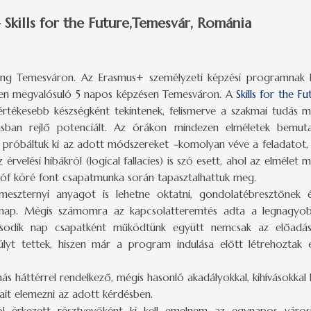
Skills for the Future,Temesvár, Románia
réning Temesváron. Az Erasmus+ személyzeti képzési programnak 
en megvalósuló 5 napos képzésen Temesváron. A
Skills for the Fu
tékesebb készségként tekintenek, felismerve a szakmai tudás melle
sban rejlő potenciált. Az órákon mindezen elméletek bemuta
l próbáltuk ki az adott módszereket
–
komolyan véve a feladatot,
z érvelési hibákról (logical fallacies) is szó esett, ahol az elmélet
gróf köré font csapatmunka során tapasztalhattuk meg.
eszternyi anyagot is lehetne oktatni, gondolatébresztőnek é
ár nap. Mégis számomra az kapcsolatteremtés adta a legnagyo
második nap csapatként működtünk együtt nemcsak az előadá
úlyt tettek, hiszen már a program indulása előtt létrehoztak
ás háttérrel rendelkező, mégis hasonló akadályokkal, kihívások
it elemezni az adott kérdésben.
l érkezett résztvevőként ki kell emelnem az egynapos váro