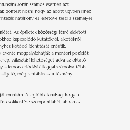
. A munkám során számos esetben azt
ak döntést hozni, hogy az adott ügyben kihez
intézés hatékony és lehetővé teszi a személyes
nlétet. Az épületek
közösségi tér
ré alakított
yokhoz kapcsolódó kutatókról, alkotókról
nyhez kötődő identitását erősítik.
k évente megpályázhatják a mentori pozíciót,
zerep, választási lehetőséget adva az oktató
ogy a lemorzsolódási átlaggal számolva több
hallgató, még rentábilis az intézmény
aját munkám. A legfőbb tanulság, hogy a
dás csökkentése szempontjából, abban az