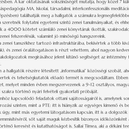
zésben. A kar oktatásának sokszínűségét mutatja, hogy közel 7 k
láspedagógia MA, Iskolai, társadalmi, interkonfesszionális meditá
pzésben) találhatják meg a hallgatók a számukra legmegfelelőbb
 szeretnék folytatni egyetemi szintű zenei tanulmányaikat, és ehh
zik a 4000 kötetet számláló zenei könyvtáruk (kották, szakirodalo
enei felszerelésük, valamint jó minőségű hangszereink.
zenei tanszékhez tartozó infrastruktúrába, bekísértek a több kiv
nak), és zenei óralátogatáson is részt vehettem, ahol nagyon ked
zakdolgozatok megírásához jelent kitűnő segítséget az intézmény 
.
allgatók részére létesített „informatikai” közösségi szobát, ahol
ncertek és tehetségkutatók előadó termét is megcsodáltam. Ebben
, melyet minden évben megszervezenek a 9-12 osztályos, magyaru
 szakra történő nyári felvételi gyakorlati próbáját.
höz kapcsolódó feladatok ottani sajátosságairól is, amelynek so
rozási szinten, mint a PTE: itt is hiányzik az egységes kimenő és be
ak úgy, mint más egyetemi látogatásom kapcsán, itt is a dolgozók
emmisítéséről, sőt saját maguk kézbesítik bizonyos időközönként a
ténő keresést és kutathatóságot is. Sallai Tímea, aki a dékáni t