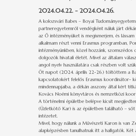
2024.04.22. - 2024.04.26.
A kolozsvári Babes – Boyai Tudományegyetem 
partneregyetemről vendégként náluk járt dékán
az Ő intézményüket is megismerjem, és lássam 
alkalmam részt venni Erasmus programban, Por
intézményünkben, közel hozzánk, szomszédos o
dolgozók hivatali életét. Mivel az általam vál
angol nyelv használatára csak részben volt szü
Öt napot (2024. április 22-26.) töltöttem a
kapcsolatokért felelős Erasmus koordinátor- kön
mindennapjaiba, a dékán asszony által kért tit
Kovács Noémi könyvtáros és nemzetközi koord
A történelmi épületbe belépve kicsit megijedte
(Üzletkötő Kar) is az épületben található – ső
intézetet.
Mivel, hogy nálunk a Művészeti Karon is van Ze
alapképzésben tanulhatnak itt a hallgatók. Két