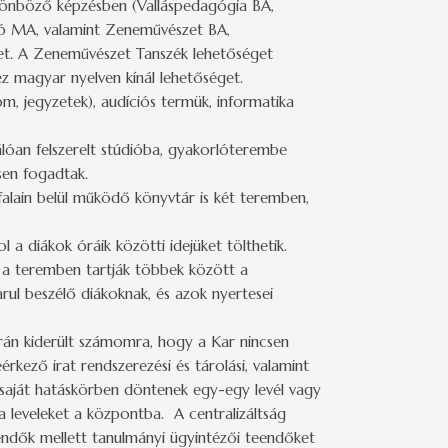
ülönböző képzésben (Valláspedagógia BA,
ció MA, valamint Zeneművészet BA,
et. A Zeneművészet Tanszék lehetőséget
ez magyar nyelven kínál lehetőséget.
m, jegyzetek), audíciós termük, informatika
álóan felszerelt stúdióba, gyakorlóterembe
vesen fogadtak.
falain belül működő könyvtár is két teremben,
 a diákok óráik közötti idejüket tölthetik.
 a teremben tartják többek között a
l beszélő diákoknak, és azok nyertesei
rán kiderült számomra, hogy a Kar nincsen
érkező irat rendszerezési és tárolási, valamint
 saját hatáskörben döntenek egy-egy levél vagy
 leveleket a központba. A centralizáltság
eendők mellett tanulmányi ügyintézői teendőket