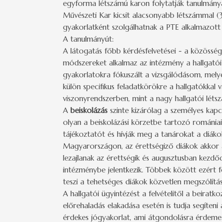
egyforma létszámú karon folytatják tanulmány
Művészeti Kar kicsit alacsonyabb létszámmal (
gyakorlatként szolgálhatnak a PTE alkalmazott g
A tanulmányút:
A látogatás főbb kérdésfelvetései - a közösségé
módszereket alkalmaz az intézmény a hallgatói 
gyakorlatokra fókuszált a vizsgálódásom, melyek
külön specifikus feladatkörökre a hallgatókkal
viszonyrendszerben, mint a nagy hallgatói léts
A
beiskolázás
szinte kizárólag a személyes kapc
olyan a beiskolázási körzetbe tartozó romániai 
tájékoztatót és hívják meg a tanárokat a diáko
Magyarországon, az érettségiző diákok akkor ad
lezajlanak az érettségik és augusztusban kezdődi
intézménybe jelentkezik. Többek között ezért f
teszi a tehetséges diákok közvetlen megszólításá
A hallgatói ügyintézést a felvételitől a beirat
előrehaladás elakadása esetén is tudja segíteni
érdekes jógyakorlat, ami átgondolásra érdeme