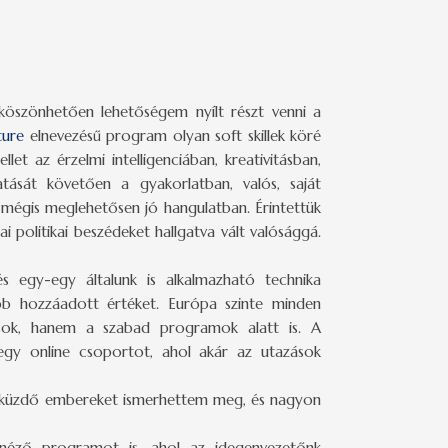
köszönhetően lehetőségem nyílt részt venni a
ture
elnevezésű program olyan soft skillek köré
t az érzelmi intelligenciában, kreativitásban,
tását követően a gyakorlatban, valós, saját
 mégis meglehetősen jó hangulatban. Érintettük
 mai politikai beszédeket hallgatva vált valósággá.
s egy-egy általunk is alkalmazható technika
bb hozzáadott értéket. Európa szinte minden
sok, hanem a szabad programok alatt is. A
 egy online csoportot, ahol akár az utazások
kal küzdő embereket ismerhettem meg, és nagyon
snéző programot is, ahol az idegenvezetőnk