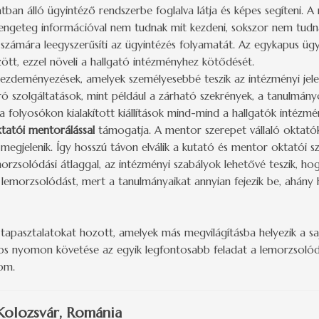
atban álló ügyintéző rendszerbe foglalva látja és képes segíteni
rengeteg információval nem tudnak mit kezdeni, sokszor nem tudn
 számára leegyszerűsíti az ügyintézés folyamatát. Az egykapus ügy
zött, ezzel növeli a hallgató intézményhez kötődését.
kezdeményezések, amelyek személyesebbé teszik az intézményi jele
pró szolgáltatások, mint például a zárható szekrények, a tanulmán
a folyosókon kialakított kiállítások mind-mind a hallgatók intézmé
tatói mentorálással
támogatja. A mentor szerepet vállaló oktató
megjelenik. Így hosszú távon elválik a kutató és mentor oktatói s
orzsolódási átlaggal, az intézményi szabályok lehetővé teszik, h
 lemorzsolódást, mert a tanulmányaikat annyian fejezik be, ahány 
apasztalatokat hozott, amelyek más megvilágításba helyezik a s
atos nyomon követése az egyik legfontosabb feladat a lemorzsoló
om.
Kolozsvár, Románia