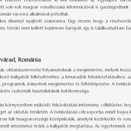
ett sok-sok magyar vonatkozású információval is gazdagodtunk
 román vacsora alkalmával pótoltuk.
es élményt nyújtott számomra. Úgy érzem, hogy a résztvevőknek
ovén, török) nem kellett bejárnom Európát, így is találkozhattam 
yvárad, Románia
ak, oktatásszervezési folyamatoknak a megismerése, melyek hozzáj
elkező hallgatók felkészítéséhez, a lemaradók felzárkóztatásához,
, programok, irányelvek megismerése és feltérképezése. A beiskol
kációs csatornák használatának hatékonysága.
tási környezetben működő felsőoktatási intézmény, célkitűzése, 
et az oktatás területén. A beiskolázási célcsoportja ennél fogva
ron túli (magyarországi) középiskolák, amelyek közlekedés és vo
emelt intézményi érdek a hallgatók megtartása. Az egyetemnek öss