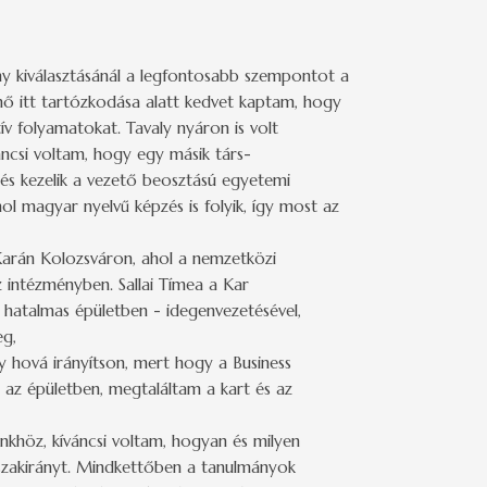
 kiválasztásánál a legfontosabb szempontot a
nő itt tartózkodása alatt kedvet kaptam, hogy
v folyamatokat. Tavaly nyáron is volt
ncsi voltam, hogy egy másik társ-
s kezelik a vezető beosztású egyetemi
ol magyar nyelvű képzés is folyik, így most az
arán Kolozsváron, ahol a nemzetközi
z intézményben. Sallai Tímea a Kar
a hatalmas épületben - idegenvezetésével,
eg,
y hová irányítson, mert hogy a Business
a az épületben, megtaláltam a kart és az
nkhöz, kíváncsi voltam, hogyan és milyen
t szakirányt. Mindkettőben a tanulmányok