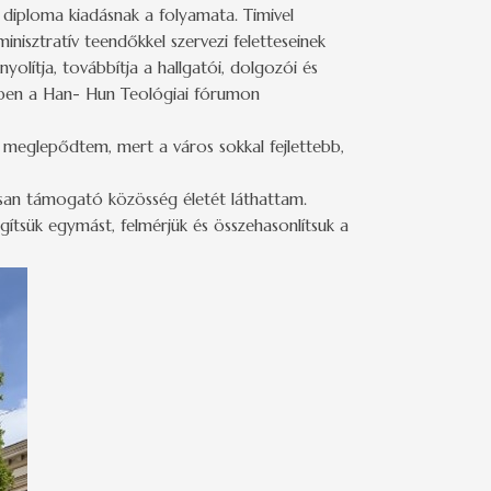
 a diploma kiadásnak a folyamata. Timivel
nisztratív teendőkkel szervezi feletteseinek
nyolítja, továbbítja a hallgatói, dolgozói és
ppen a Han- Hun Teológiai fórumon
 meglepődtem, mert a város sokkal fejlettebb,
isan támogató közösség életét láthattam.
tsük egymást, felmérjük és összehasonlítsuk a