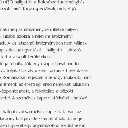
 (430 hallgató), a Bölcsészettudományi és
özök ennél fogva speciálisak, melyek jó
lnak meg az intézményben, illetve milyen
l inkább azokra a releváns intézményi
enek. A kis létszámú intézményben nem vállnak
kapcsolat az ügyintéző – hallgató – oktató
et a vizsgált területeken.
olléga a hallgatók egy csoportjával minden
ás folyik. Osztályonként tartanak beiskolázási
szere Romániában egészen máshogy működik, mint
 ismerik az érettségi eredményüket. Júliusban
központosított, a felvételiző a célzott
vétel. A személyes kapcsolatfelvétel lehetővé
n hallgatóval személyes kapcsolata van, az
alacsony hallgatói létszámából fakad, mégis
nden ügyével egy ügyintézőhöz fordulhasson,