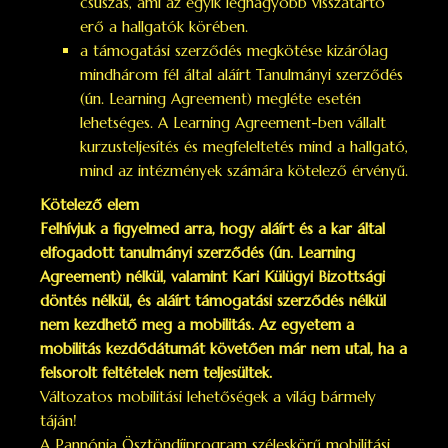
csúszás, ami az egyik legnagyobb visszatartó
erő a hallgatók körében.
a támogatási szerződés megkötése kizárólag
mindhárom fél által aláírt Tanulmányi szerződés
(ún. Learning Agreement) megléte esetén
lehetséges. A Learning Agreement-ben vállalt
kurzusteljesítés és megfeleltetés mind a hallgató,
mind az intézmények számára kötelező érvényű.
Kötelező elem
Felhívjuk a figyelmed arra, hogy aláírt és a kar által
elfogadott tanulmányi szerződés (ún. Learning
Agreement) nélkül, valamint Kari Külügyi Bizottsági
döntés nélkül, és aláírt támogatási szerződés nélkül
nem kezdhető meg a mobilitás. Az egyetem a
mobilitás kezdődátumát követően már nem utal, ha a
felsorolt feltételek nem teljesültek.
Változatos mobilitási lehetőségek a világ bármely
táján!
A Pannónia Ösztöndíjprogram széleskörű mobilitási