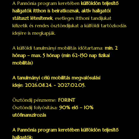
A Pannónia program keretében
külföldön teljesítő
hallgatók itthon is beiratkoznak, aktív hallgatói
státuszt létesítenek
, esetleges itthoni tandíjukat
kifizetik és rendes ösztöndíjukat a külföldi tartózkodás
idejére is megkapják.
A külföldi tanulmányi mobilitás időtartama:
min. 2
hónap – max. 5 hónap (min 62-150 nap fizikai
mobilitás)
A tanulmányi célú mobilitás megvalósulási
ideje: 2026.08.24. - 2027.02.05.
Ösztöndíj pénzneme:
FORINT
Ösztöndíj folyósítása:
90% elő – 10%
utófinanszírozás
A Pannónia program keretében külföldön teljesítő
hallgatók: