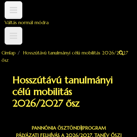
Ugrás a tartalomra
Váltás normál módra
Címlap
Hosszútávú tanulmányi célú mobilitás 2026/2027
Keresés űrlap
ősz
Hosszútávú tanulmányi
célú mobilitás
2026/2027 ősz
PANNÓNIA ÖSZTÖNDÍJPROGRAM
PÁLYÁZATI FELHÍVÁS A 2026/2027. TANÉV ŐSZI