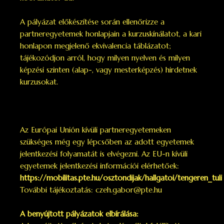
A pályázat előkészítése során ellenőrizze a
partneregyetemek honlapjain a kurzuskínálatot, a kari
honlapon megjelenő ekvivalencia táblázatot;
tájékozódjon arról, hogy milyen nyelven és milyen
képzési szinten (alap-, vagy mesterképzés) hirdetnek
kurzusokat.
Az Európai Unión kívüli partneregyetemeken
szükséges még egy lépcsőben az adott egyetemek
jelentkezési folyamatát is elvégezni. Az EU-n kívüli
egyetemek jelentkezési információi elérhetőek:
https://mobilitas.pte.hu/osztondijak/hallgatoi/tengeren_tuli
További tájékoztatás:
czeh.gabor@pte.hu
A benyújtott pályázatok elbírálása: