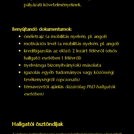
pályázati követelményeknek.
Benyújtandó dokumentumok:
önéletrajz (a mobilitás nyelvén, pl. angol)
motivációs levél (a mobilitás nyelvén, pl. angol)
kreditigazolás az előző 2 lezárt félévről (elsős
hallgató esetében 1 félévről)
nyelvvizsga bizonyítvány(ok) másolata
igazolás egyéb tudományos vagy közösségi
tevékenységről
(opcionális)
témavezetői ajánlás
(kizárólag PhD hallgatók
esetében)
Hallgatói ösztöndíjak