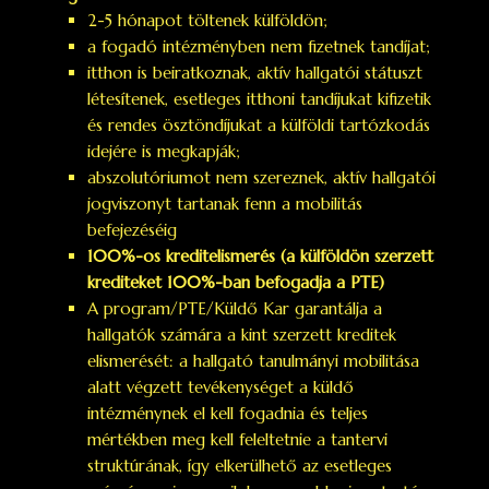
2-5 hónapot töltenek külföldön;
a fogadó intézményben nem fizetnek tandíjat;
itthon is beiratkoznak, aktív hallgatói státuszt
létesítenek, esetleges itthoni tandíjukat kifizetik
és rendes ösztöndíjukat a külföldi tartózkodás
idejére is megkapják;
abszolutóriumot nem szereznek, aktív hallgatói
jogviszonyt tartanak fenn a mobilitás
befejezéséig
100%-os kreditelismerés (a külföldön szerzett
krediteket 100%-ban befogadja a PTE)
A program/PTE/Küldő Kar garantálja a
hallgatók számára a kint szerzett kreditek
elismerését: a hallgató tanulmányi mobilitása
alatt végzett tevékenységet a küldő
intézménynek el kell fogadnia és teljes
mértékben meg kell feleltetnie a tantervi
struktúrának, így elkerülhető az esetleges