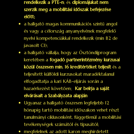
rendelkezik a PTE-n
; és
diplomájukat nem
szerzik meg a mobilitási időszak befejezése
előtt;
a hallgató magas kommunikációs szintű angol
és vagy a célország anyanyelvének megfelelő
nyelvi kompetenciákkal rendelkezik (min B2 de
javasolt C1);
a hallgató vállalja, hogy az Ösztöndíjprogram
keretében a
fogadó partnerintézmény kurzusai
közül összesen min. 16 kreditértéket teljesít
és a
teljesített külföldi kurzusokat maradéktalanul
elfogadtatja a kari KÁB-eljárás során a
hazaérkezést követően;
Kar beírja a saját
elvárásait a Szabályzata alapján
Ugyanaz a hallgató összesen legfeljebb 12
hónapig tartó mobilitási időszakon vehet részt
tanulmányi ciklusonként, függetlenül a mobilitási
tevékenységek számától és típusától;
megfelelnek az adott karon meghirdetett