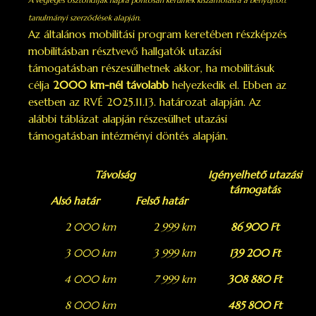
A végleges ösztöndíjak napra pontosan kerülnek kiszámolásra a benyújtott
tanulmányi szerződések alapján.
Az általános mobilitási program keretében részképzés
mobilitásban résztvevő hallgatók utazási
támogatásban részesülhetnek akkor, ha mobilitásuk
célja
2000 km-nél távolabb
helyezkedik el. Ebben az
esetben az RVÉ 2025.11.13. határozat alapján. Az
alábbi táblázat alapján részesülhet utazási
támogatásban intézményi döntés alapján.
Távolság
Igényelhető utazási
támogatás
Alsó határ
Felső határ
2 000 km
2 999 km
86 900 Ft
3 000 km
3 999 km
139 200 Ft
4 000 km
7 999 km
308 880 Ft
8 000 km
485 800 Ft