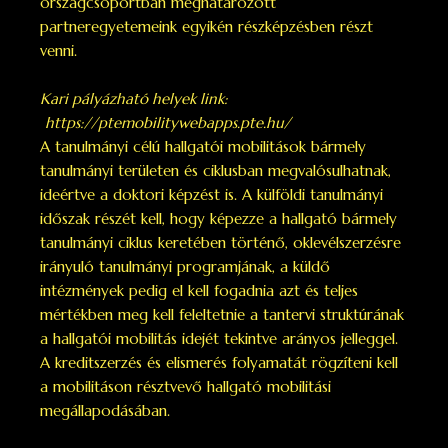
országcsoportban meghatározott
partneregyetemeink egyikén részképzésben részt
venni.
Kari pályázható helyek link:
https://ptemobilitywebapps.pte.hu/
A tanulmányi célú hallgatói mobilitások bármely
tanulmányi területen és ciklusban megvalósulhatnak,
ideértve a doktori képzést is. A külföldi tanulmányi
időszak részét kell, hogy képezze a hallgató bármely
tanulmányi ciklus keretében történő, oklevélszerzésre
irányuló tanulmányi programjának, a küldő
intézmények pedig el kell fogadnia azt és teljes
mértékben meg kell feleltetnie a tantervi struktúrának
a hallgatói mobilitás idejét tekintve arányos jelleggel.
A kreditszerzés és elismerés folyamatát rögzíteni kell
a mobilitáson résztvevő hallgató mobilitási
megállapodásában.