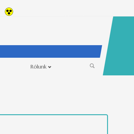
Rólunk
Keresés
űrlap