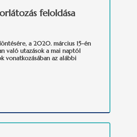
rlátozás feloldása
döntésére, a 2020. március 15-én
an való utazások a mai naptól
ok vonatkozásában az alábbi
kapcsolatosan