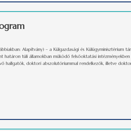
Program
ovábbiakban: Alapítvány) – a Külgazdasági és Külügyminisztérium tá
t határon túli államokban működő felsőoktatási intézményekben 4.
ő hallgatók, doktori abszolutóriummal rendelkezők, illetve doktor
rogram tartalommal kapcsolatosan