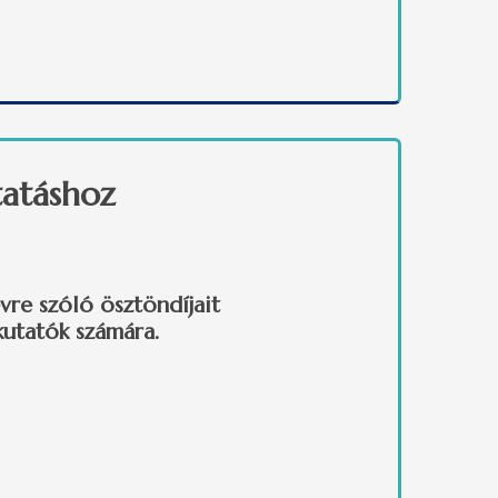
ére tartalommal kapcsolatosan
tatáshoz
re szóló ösztöndíjait
kutatók számára.
an