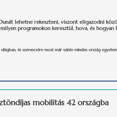
Dunát lehetne rekeszteni, viszont eligazodni köz
milyen programokon keresztül, hova, és hogyan le
 világban, és szerencsére most már szinte minden ország egyetemér
s tartalommal kapcsolatosan
sztöndíjas mobilitás 42 országba