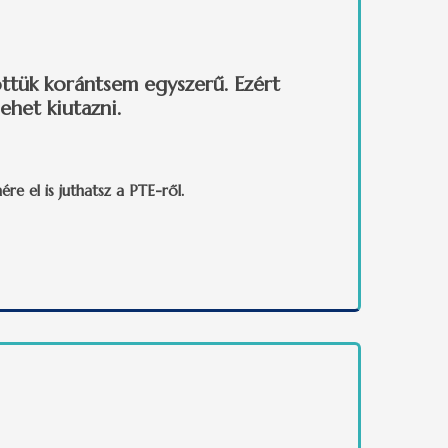
öttük korántsem egyszerű. Ezért
het kiutazni.
e el is juthatsz a PTE-ről.