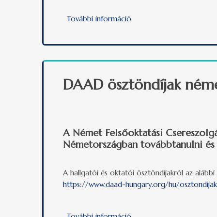
További információ
Erasmus+ hallgatói tanul
DAAD ösztöndíjak néme
A Német Felsőoktatási Csereszolgá
Németországban továbbtanulni és k
A hallgatói és oktatói ösztöndíjakról az alábbi 
https://www.daad-hungary.org/hu/osztondija
További információ
DAAD ösztöndíjak németor