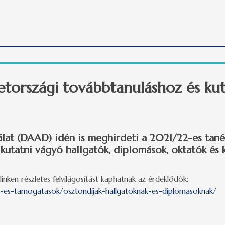
mányi pályázati felhívások a 2020/21-es tanév tavaszi szemeszter
tországi továbbtanuláshoz és ku
lat (DAAD) idén is meghirdeti a 2021/22-es tanév
utatni vágyó hallgatók, diplomások, oktatók és 
linken részletes felvilágosítást kaphatnak az érdeklődők:
k-es-tamogatasok/osztondijak-hallgatoknak-es-diplomasoknak/
szági továbbtanuláshoz és kutatáshoz tartalommal kapcsolatos