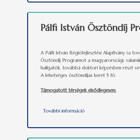
Pálfi István Ösztöndíj 
A Pálfi István Régiófejlesztési Alapítvány (a t
Ösztöndíj Programot a magyarországi, valamin
hallgatók, továbbá doktori képzésben részt vev
A lehetséges ösztöndíjas keret 5 fő.
Támogatott térségek elsődlegesen:
További információ
Pálfi István Ösztöndíj P