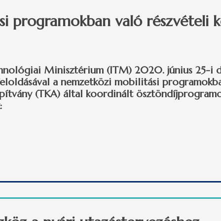
i programokban való részvételi ko
chnológiai Minisztérium (ITM) 2020. június 25-i 
 feloldásával a nemzetközi mobilitási programokb
ítvány (TKA) által koordinált ösztöndíjprogram
:
 programokban való részvételi korlátozás feloldása tartalommal 