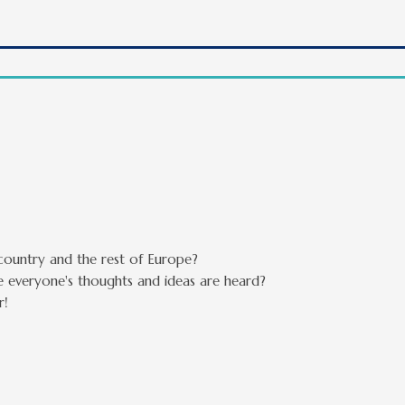
country and the rest of Europe?
e everyone's thoughts and ideas are heard?
r!
artalommal kapcsolatosan