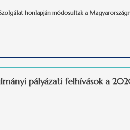
Szolgálat honlapján módosultak a Magyarországr
töndíjas mobilitás 42 országba tartalommal kapcsolatosan
lmányi pályázati felhívások a 202