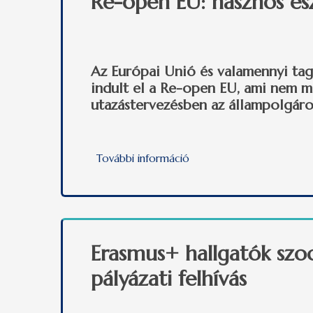
Re-open EU: hasznos es
Az Európai Unió és valamennyi tagá
indult el a
Re-open EU
, ami nem m
utazástervezésben az állampolgár
További információ
Re-open EU: hasznos eszk
Erasmus+ hallgatók szoc
pályázati felhívás