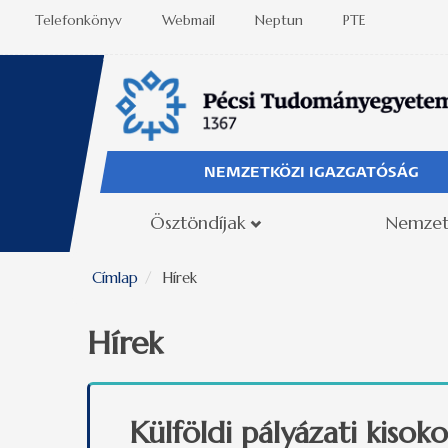
Ugrás a tartalomra
Telefonkönyv
Webmail
Neptun
PTE
NEMZETKÖZI IGAZGATÓSÁG
Ösztöndíjak
Nemzet
Címlap
Hírek
Hírek
Külföldi pályázati kisoko