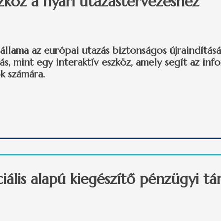
zköz a nyári utazástervezéshez
llama az európai utazás biztonságos újraindítását
ás, mint egy interaktív eszköz, amely segít az inf
ok számára.
öz a nyári utazástervezéshez tartalommal kapcsolatosan
iális alapú kiegészítő pénzügyi 