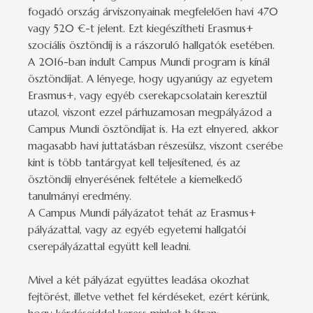
fogadó ország árviszonyainak megfelelően havi 470
vagy 520 €-t jelent. Ezt kiegészítheti Erasmus+
szociális ösztöndíj is a rászoruló hallgatók esetében.
A 2016-ban indult Campus Mundi program is kínál
ösztöndíjat. A lényege, hogy ugyanúgy az egyetem
Erasmus+, vagy egyéb cserekapcsolatain keresztül
utazol, viszont ezzel párhuzamosan megpályázod a
Campus Mundi ösztöndíjat is. Ha ezt elnyered, akkor
magasabb havi juttatásban részesülsz, viszont cserébe
kint is több tantárgyat kell teljesítened, és az
ösztöndíj elnyerésének feltétele a kiemelkedő
tanulmányi eredmény.
A Campus Mundi pályázatot tehát az Erasmus+
pályázattal, vagy az egyéb egyetemi hallgatói
cserepályázattal együtt kell leadni.
Mivel a két pályázat együttes leadása okozhat
fejtörést, illetve vethet fel kérdéseket, ezért kérünk,