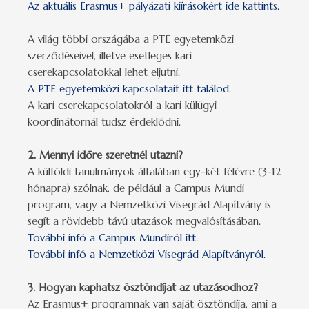
Az aktuális Erasmus+ pályázati kiírásokért ide kattints.
A világ többi országába a PTE egyetemközi
szerződéseivel, illetve esetleges kari
cserekapcsolatokkal lehet eljutni.
A PTE egyetemközi kapcsolatait itt találod.
A kari cserekapcsolatokról a kari külügyi
koordinátornál tudsz érdeklődni.
2. Mennyi időre szeretnél utazni?
A külföldi tanulmányok általában egy-két félévre (3-12
hónapra) szólnak, de például a Campus Mundi
program, vagy a Nemzetközi Visegrád Alapítvány is
segít a rövidebb távú utazások megvalósításában.
További infó a Campus Mundiról itt.
További infó a Nemzetközi Visegrád Alapítványról.
3.
Hogyan kaphatsz ösztöndíjat az utazásodhoz?
Az Erasmus+ programnak van saját ösztöndíja, ami a