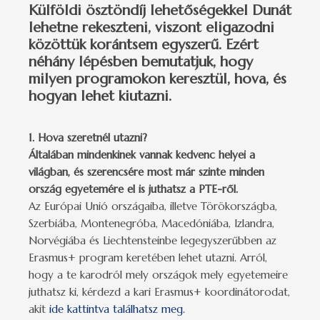
Külföldi ösztöndíj lehetőségekkel Dunát
lehetne rekeszteni, viszont eligazodni
közöttük korántsem egyszerű. Ezért
néhány lépésben bemutatjuk, hogy
milyen programokon keresztül, hova, és
hogyan lehet kiutazni.
1. Hova szeretnél utazni?
Általában mindenkinek vannak kedvenc helyei a
világban, és szerencsére most már szinte minden
ország egyetemére el is juthatsz a PTE-ről.
Az Európai Unió országaiba, illetve Törökországba,
Szerbiába, Montenegróba, Macedóniába, Izlandra,
Norvégiába és Liechtensteinbe legegyszerűbben az
Erasmus+ program keretében lehet utazni. Arról,
hogy a te karodról mely országok mely egyetemeire
juthatsz ki, kérdezd a kari Erasmus+ koordinátorodat,
akit
ide kattintva találhatsz meg.