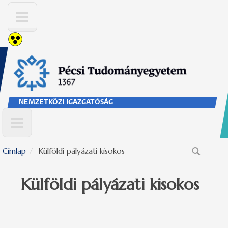
Ugrás a tartalomra
NEMZETKÖZI IGAZGATÓSÁG
Címlap
Külföldi pályázati kisokos
Keresés űrlap
Külföldi pályázati kisokos