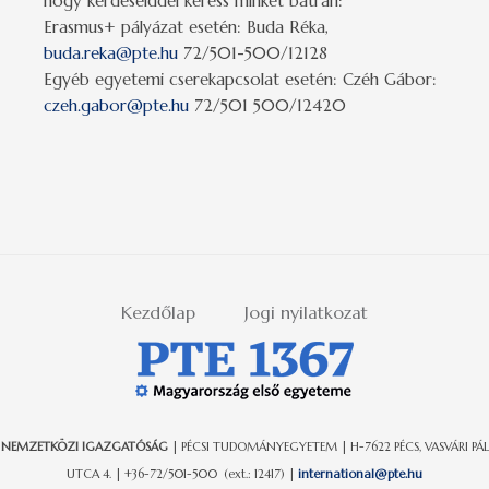
hogy kérdéseiddel keress minket bátran:
Erasmus+ pályázat esetén: Buda Réka,
buda.reka@pte.hu
72/501-500/12128
Egyéb egyetemi cserekapcsolat esetén: Czéh Gábor:
czeh.gabor@pte.hu
72/501 500/12420
Kezdőlap
Jogi nyilatkozat
NEMZETKÖZI IGAZGATÓSÁG
| PÉCSI TUDOMÁNYEGYETEM | H-7622 PÉCS, VASVÁRI PÁL
UTCA 4. | +36-72/501-500 (ext.: 12417) |
international@pte.hu