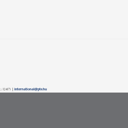
 12417) |
international@pte.hu