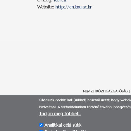
Website:
http://en.knu.ac.kr
NEMZETKÖZI IGAZGATÓSÁG
|
Oldalunk cookie-kat (sütiket) használ azért, hogy webo
biztosítani.
A weboldalunkon történő további böngészéss
Tudjon meg többet…
Analitikai célú sütik