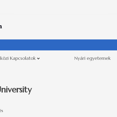
közi Kapcsolatok
Nyári egyetemek
iversity
és