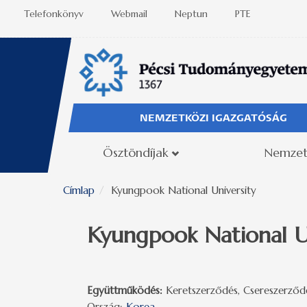
Ugrás a tartalomra
Telefonkönyv
Webmail
Neptun
PTE
NEMZETKÖZI IGAZGATÓSÁG
Ösztöndíjak
Nemzet
Címlap
Kyungpook National University
Kyungpook National Un
Együttműködés:
Keretszerződés, Csereszerződ
Ország:
Korea