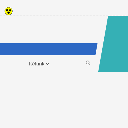
Rólunk
Keresés
űrlap