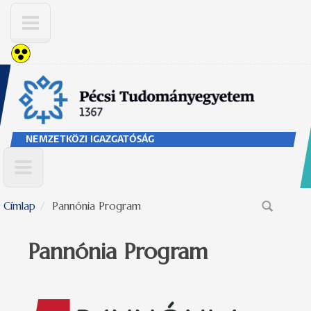
Ugrás a tartalomra
NEMZETKÖZI IGAZGATÓSÁG
Címlap
Pannónia Program
Keresés űrlap
Pannónia Program