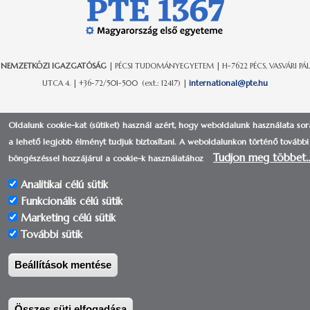
NEMZETKÖZI IGAZGATÓSÁG
| PÉCSI TUDOMÁNYEGYETEM | H-7622 PÉCS, VASVÁRI PÁL
UTCA 4. | +36-72/501-500 (ext.: 12417) |
international@pte.hu
Oldalunk cookie-kat (sütiket) használ azért, hogy weboldalunk használata so
a lehető legjobb élményt tudjuk biztosítani.
A weboldalunkon történő további
Tudjon meg többet
böngészéssel hozzájárul a cookie-k használatához
Analitikai célú sütik
© 2017-2018 | Pécsi Tudományegyetem | Kancellária - IIG -
Funkcionális célú sütik
Alkalmazás- és Szolgáltatásfejlesztési Osztály
Marketing célú sütik
További sütik
Beállítások mentése
Összes süti elfogadása