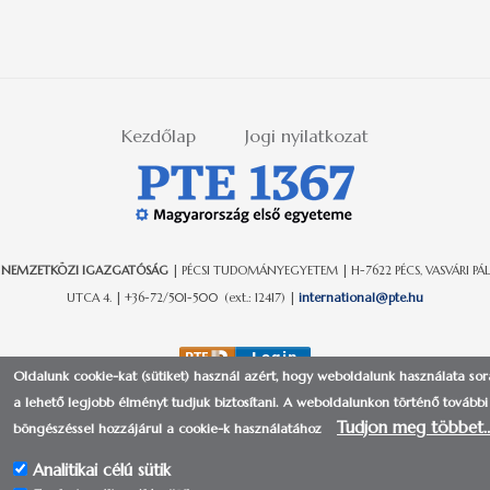
Kezdőlap
Jogi nyilatkozat
NEMZETKÖZI IGAZGATÓSÁG
| PÉCSI TUDOMÁNYEGYETEM | H-7622 PÉCS, VASVÁRI PÁL
UTCA 4. | +36-72/501-500 (ext.: 12417) |
international@pte.hu
Oldalunk cookie-kat (sütiket) használ azért, hogy weboldalunk használata so
a lehető legjobb élményt tudjuk biztosítani.
A weboldalunkon történő további
Tudjon meg többet
böngészéssel hozzájárul a cookie-k használatához
Analitikai célú sütik
© 2017-2018 | Pécsi Tudományegyetem | Kancellária - IIG -