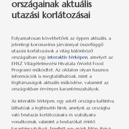
országainak aktuális
utazási korlátozásai
Folyamatosan követhetőek az éppen aktuális, a
jelenlegi koronavírus járvánnyal összefüggő
utazási korlátozások a világ különböző
országaiban egy
interaktív térképen
, amelyet az
ENSZ Világélelmezési Hivatala (World Food
Program) működtet. Az oldalon olyan hasznos
információk is megtalálhatóak, mint a
légitársaságok aktuális működése, valamint az
országokban érvényes karanténszabályok.
Az interaktív térképen, egy adott országra kattintva,
láthatóak a legfrissebb hírek, amelyek az országba
való beutazás korlátozásaira és szabályaira
vonatkoznak, valamint a beutazókat érintő
karanténszabályok. Emellett egy másik fülön ábécé