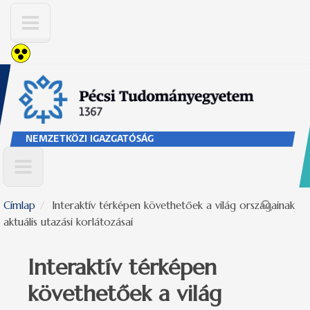
Ugrás a tartalomra
NEMZETKÖZI IGAZGATÓSÁG
Címlap
Interaktív térképen követhetőek a világ országainak
Keresés űrlap
aktuális utazási korlátozásai
Interaktív térképen
követhetőek a világ