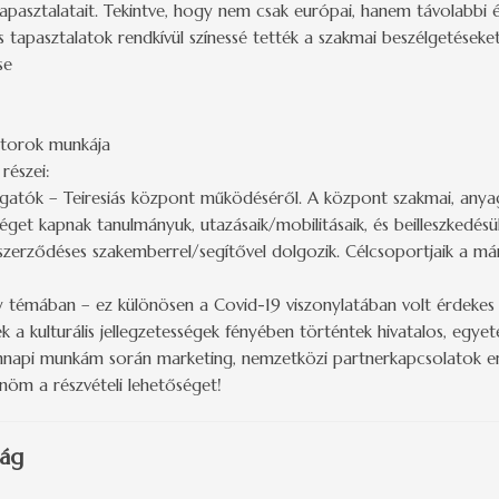
asztalatait. Tekintve, hogy nem csak európai, hanem távolabbi és 
 tapasztalatok rendkívül színessé tették a szakmai beszélgetéseke
se
átorok munkája
észei:
lgatók – Teiresiás központ működéséről. A központ szakmai, anyagi 
éget kapnak tanulmányuk, utazásaik/mobilitásaik, és beilleszkedésü
szerződéses szakemberrel/segítővel dolgozik. Célcsoportjaik a már
y témában – ez különösen a Covid-19 viszonylatában volt érdekes 
 a kulturális jellegzetességek fényében történtek hivatalos, egye
dennapi munkám során marketing, nemzetközi partnerkapcsolatok 
öm a részvételi lehetőséget!
zág