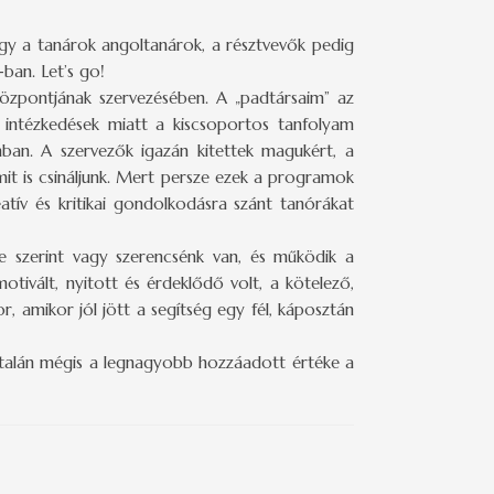
ogy a tanárok angoltanárok, a résztvevők pedig
ban. Let’s go!
özpontjának szervezésében. A „padtársaim” az
 intézkedések miatt a kiscsoportos tanfolyam
ban. A szervezők igazán kitettek magukért, a
it is csináljunk. Mert persze ezek a programok
eatív és kritikai gondolkodásra szánt tanórákat
ge szerint vagy szerencsénk van, és működik a
ált, nyitott és érdeklődő volt, a kötelező,
, amikor jól jött a segítség egy fél, káposztán
n talán mégis a legnagyobb hozzáadott értéke a