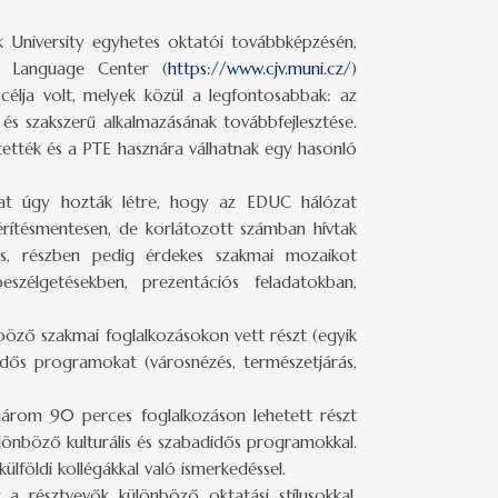
k University egyhetes oktatói továbbképzésén,
ty Language Center (
https://www.cjv.muni.cz/
)
élja volt, melyek közül a legfontosabbak: az
 és szakszerű alkalmazásának továbbfejlesztése.
ették és a PTE hasznára válhatnak egy hasonló
kat úgy hozták létre, hogy az EDUC hálózat
rítésmentesen, de korlátozott számban hívtak
s, részben pedig érdekes szakmai mozaikot
zélgetésekben, prezentációs feladatokban,
böző szakmai foglalkozásokon vett részt (egyik
idős programokat (városnézés, természetjárás,
árom 90 perces foglalkozáson lehetett részt
ülönböző kulturális és szabadidős programokkal.
lföldi kollégákkal való ismerkedéssel.
a résztvevők különböző oktatási stílusokkal,