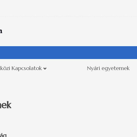
közi Kapcsolatok
Nyári egyetemek
mek
zág