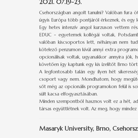
2021. 07.19-23.
Csehországban angolt tanulni? Valóban fura öt
úgyis Európa több pontjáról érkeznek, és egy 
Egy hetes intenzív angol kurzuson vettem ré
EDUC - egyetemek kollégái voltak, Potsdambó
valóban kiscsoportos lett, néhányan nem tud
kötelező penzumon kívül annyi extra programot
opcionálisak voltak, ugyanakkor annyira jók, h
követően így kaptunk egy kis ízelítőt Brno törté
A legfontosabb talán egy ilyen hét sikeressé
csoport vagy nem. Mondhatom, hogy megütött
sőt még az opcionális programokon felül is sok
sült kacsa elfogyasztásában.
Minden szempontból hasznos volt ez a hét, ado
társas együttlétnek volt. Az meg, hogy mindez 
Masaryk University, Brno, Csehors