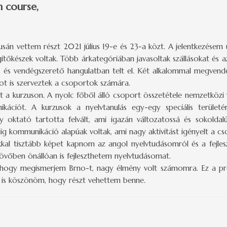
 course,
usán vettem részt 2021 július 19-e és 23-a közt. A jelentkezés
készek voltak. Több árkategóriában javasoltak szállásokat és az u
s és vendégszerető hangulatban telt el. Két alkalommal megvendé
mot is szerveztek a csoportok számára.
 a kurzuson. A nyolc főből álló csoport összetétele nemzetközi v
kációt. A kurzusok a nyelvtanulás egy-egy speciális terület
 oktató tartotta felvált, ami igazán változatossá és sokoldal
mindig kommunikáció alapúak voltak, ami nagy aktivitást igényelt a
kkal tisztább képet kapnom az angol nyelvtudásomról és a fejles
jövőben önállóan is fejleszthetem nyelvtudásomat.
 hogy megismerjem Brno-t, nagy élmény volt számomra. Ez a prog
on is köszönöm, hogy részt vehettem benne.