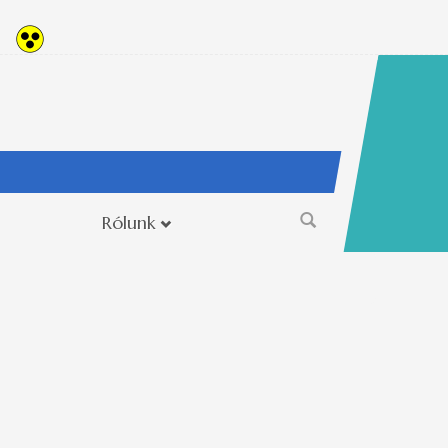
Rólunk
Keresés
űrlap