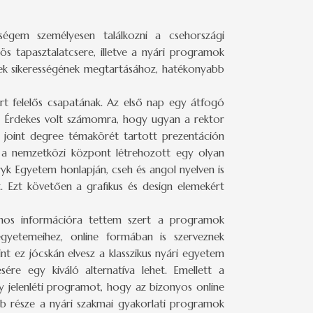
ségem személyesen találkozni a csehországi
 tapasztalatcsere, illetve a nyári programok
mek sikerességének megtartásához, hatékonyabb
rt felelős csapatának. Az első nap egy átfogó
l. Érdekes volt számomra, hogy ugyan a rektor
s joint degree témakörét tartott prezentáción
y a nemzetközi központ létrehozott egy olyan
yk Egyetem honlapján, cseh és angol nyelven is
. Ezt követően a grafikus és design elemekért
znos információra tettem szert a programok
egyetemeihez, online formában is szerveznek
nt ez jócskán elvesz a klasszikus nyári egyetem
re egy kiváló alternatíva lehet. Emellett a
 jelenléti programot, hogy az bizonyos online
bb része a nyári szakmai gyakorlati programok