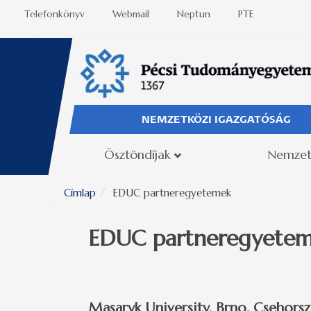
Ugrás a tartalomra
Telefonkönyv
Webmail
Neptun
PTE
NEMZETKÖZI IGAZGATÓSÁG
Ösztöndíjak
Nemzet
Címlap
EDUC partneregyetemek
EDUC partneregyete
Masaryk University, Brno, Csehors