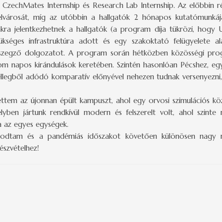
, a CzechMates Internship és Research Lab Internship. Az előbbin 
belvárosát, míg az utóbbin a hallgatók 2 hónapos kutatómunká
kra jelentkezhetnek a hallgatók (a program díja tükrözi, hogy
séges infrastruktúra adott és egy szakoktató felügyelete ala
 összegző dolgozatot. A program során hétközben közösségi pro
m napos kirándulások keretében. Szintén hasonlóan Pécshez, egy
 jellegből adódó komparatív előnyével nehezen tudnak versenyezni
em az újonnan épült kampuszt, ahol egy orvosi szimulációs köz
ben jártunk rendkívül modern és felszerelt volt, ahol szinte
va az egyes egységek.
godtam és a pandémiás időszakot követően különösen nagy m
észvételhez!