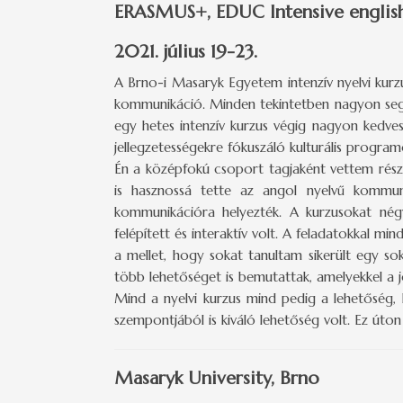
ERASMUS+, EDUC Intensive english
2021. július 19-23.
A Brno-i Masaryk Egyetem intenzív nyelvi kurz
kommunikáció. Minden tekintetben nagyon segítő
egy hetes intenzív kurzus végig nagyon kedve
jellegzetességekre fókuszáló kulturális progra
Én a középfokú csoport tagjaként vettem részt
is hasznossá tette az angol nyelvű kommuni
kommunikációra helyezték. A kurzusokat négy
felépített és interaktív volt. A feladatokkal 
a mellet, hogy sokat tanultam sikerült egy so
több lehetőséget is bemutattak, amelyekkel a 
Mind a nyelvi kurzus mind pedig a lehetőség,
szempontjából is kiváló lehetőség volt. Ez út
Masaryk University, Brno