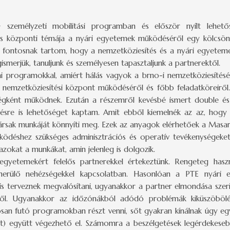
személyzeti mobilitási programban és először nyílt lehető
ás központi témája a nyári egyetemek működéséről egy kölcsönös
n fontosnak tartom, hogy a nemzetköziesítés és a nyári egyete
merjük, tanuljunk és személyesen tapasztaljunk a partnerektől.
i programokkal, amiért hálás vagyok a brno-i nemzetköziesítésé
 nemzetköziesítési központ működéséről és főbb feladatköreirő
ységként működnek. Ezután a részemről kevésbé ismert double é
tésre is lehetőséget kaptam. Amit ebből kiemelnék az az, hog
rsak munkáját könnyíti meg. Ezek az anyagok elérhetőek a Masar
űködéshez szükséges adminisztrációs és operatív tevékenységeket
azokat a munkákat, amin jelenleg is dolgozik.
yetemekért felelős partnerekkel értekeztünk. Rengeteg has
elmerülő nehézségekkel kapcsolatban. Hasonlóan a PTE nyári 
 is terveznek megvalósítani, ugyanakkor a partner elmondása szeri
ől. Ugyanakkor az időzónákból adódó problémák kiküszöbölésé
an futó programokban részt venni, sőt gyakran kínálnak úgy egy
ért) együtt végezhető el. Számomra a beszélgetések legérdekese