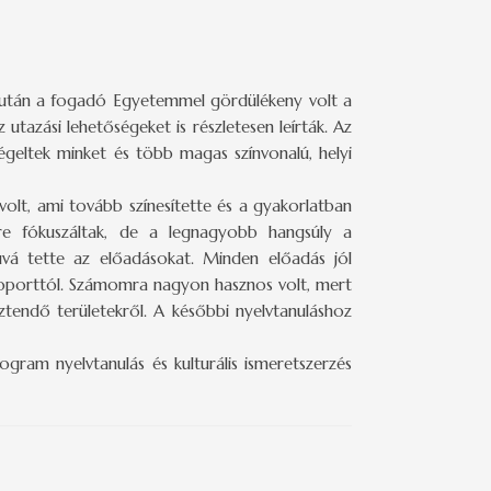
em után a fogadó Egyetemmel gördülékeny volt a
tazási lehetőségeket is részletesen leírták. Az
geltek minket és több magas színvonalú, helyi
olt, ami tovább színesítette és a gyakorlatban
ére fókuszáltak, de a legnagyobb hangsúly a
úvá tette az előadásokat. Minden előadás jól
 csoporttól. Számomra nagyon hasznos volt, mert
ztendő területekről. A későbbi nyelvtanuláshoz
ram nyelvtanulás és kulturális ismeretszerzés