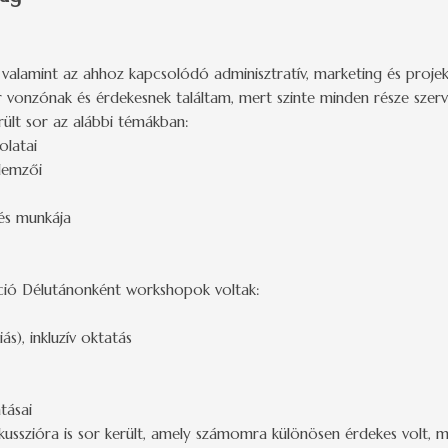
, valamint az ahhoz kapcsolódó adminisztratív, marketing és proj
r vonzónak és érdekesnek találtam, mert szinte minden része sze
rült sor az alábbi témákban:
olatai
llemzői
 és munkája
áció Délutánonként workshopok voltak:
ás), inkluzív oktatás
tásai
kusszióra is sor került, amely számomra különösen érdekes volt, 