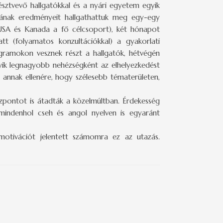
résztvevő hallgatókkal és a nyári egyetem egyik
jának eredményeit hallgathattuk meg egy-egy
 USA és Kanada a fő célcsoport), két hónapot
tt (folyamatos konzultációkkal) a gyakorlati
gramokon vesznek részt a hallgatók, hétvégén
ik legnagyobb nehézségként az elhelyezkedést
, annak ellenére, hogy szélesebb tématerületen,
pontot is átadták a közelmúltban. Érdekesség
 mindenhol cseh és angol nyelven is egyaránt
otivációt jelentett számomra ez az utazás.