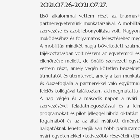
2021.07.26-2021.07.27.
Első alkalommal vettem részt az Erasmus+ 
partneregyetemünk munkatársaival. A mobilit
szervezése és azok lebonyolítása volt. Nagyo
működéséhez és folyamatos fejlesztéséhez megis
A mobilitás mindkét napja bővelkedett szakma
tájékoztatásban volt részem az egyetemről és
ellenőrzése mellett, de önálló szervezeti eg
vettem részt, amely végén kötetlen beszélge
útmutatót és ütemtervet, amely a kari munkatá
és összefoglalja a partnerekkel való együttm
felelős kollégával találkoztam, aki megmutatta 
A nap végén és a második napon a nyári eg
szervezésével, feladatmegosztással, és a f
programokat és pilot jelleggel hibrid oktatást
fogalmából és az az által nyújtott élményb
hallgatóknak lehetőségük van több párhuzamos
nyári egyetemekkel (kedvezőbb részvételi díj