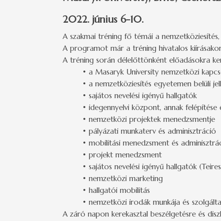
2022. június 6-10.
A szakmai tréning fő témái a nemzetköziesítés
A programot már a tréning hivatalos kiírásako
A tréning során délelőttönként előadásokra ke
• a Masaryk University nemzetközi kapcs
• a nemzetköziesítés egyetemen belüli je
• sajátos nevelési igényű hallgatók
• idegennyelvi központ, annak felépítése
• nemzetközi projektek menedzsmentje
• pályázati munkaterv és adminisztráció
• mobilitási menedzsment és adminisztr
• projekt menedzsment
• sajátos nevelési igényű hallgatók (Teiresi
• nemzetközi marketing
• hallgatói mobilitás
• nemzetközi irodák munkája és szolgálta
A záró napon kerekasztal beszélgetésre és disz