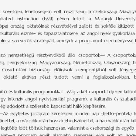
át követően, lehetőségem volt részt venni a csehországi Masary
ediated Instruction (EMI) néven futott a Masaryk Universi
 ország oktatóinak részvételével zajlott és sokféle kitűzött c
erkulturális eszme- és tapasztalatcsere, az angol nyelv gyakorlása
lni a szervezők stratégiáit, amelyek a programot eredményessé t
böző nemzetiségű résztvevőkből álló csoportok— A csoporto
zág, Lengyelország, Magyarország, Németország, Olaszország) té
ovid-utáni biztonsági előírások szempontjából volt lényege
oktató aktívan részt tudott venni a foglalkozásokban, bes
tő és kulturális programokkal—Míg a két csoport teljesen külön
y intenzív angol nyelvtanulási program), a kulturális és szabad
ség adódott a szélesebb kapcsolati háló kiépítésére.
nd—Az egyhetes program keretében minden nap (hétfő-péntek) h
szünettel, a második után hosszú ebédszünettel, a harmadik után k
legtöbb időt töltsük hasznosan, valamint a csehországi és egyéb kü
nálat—A program egyik alapvető szervezési elve volt az, hogy 