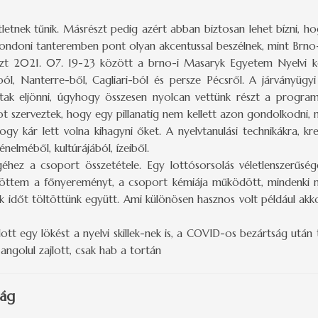
letnek tűnik. Másrészt pedig azért abban biztosan lehet bízni, h
londoni tanteremben pont olyan akcentussal beszélnek, mint Brno-
szt 2021. 07. 19-23 között a brno-i Masaryk Egyetem Nyelvi k
l, Nanterre-ből, Cagliari-ból és persze Pécsről. A járványügyi
tak eljönni, úgyhogy összesen nyolcan vettünk részt a program
 szerveztek, hogy egy pillanatig nem kellett azon gondolkodni, m
ogy kár lett volna kihagyni őket. A nyelvtanulási technikákra, kr
nelméből, kultúrájából, ízeiből.
géhez a csoport összetétele. Egy lottósorsolás véletlenszerűsé
em a főnyereményt, a csoport kémiája működött, mindenki motiv
 időt töltöttünk együtt. Ami különösen hasznos volt például akkor
tt egy lökést a nyelvi skillek-nek is, a COVID-os bezártság utá
angolul zajlott, csak hab a tortán
zág