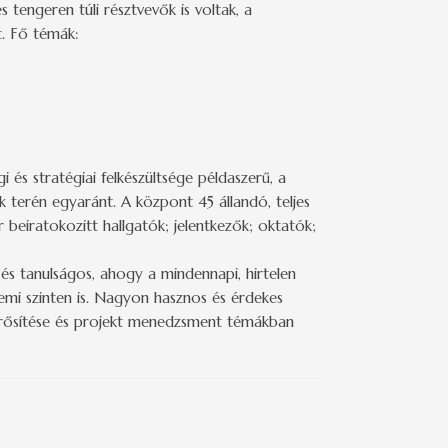
tengeren túli résztvevők is voltak, a
t. Fő témák:
és stratégiai felkészültsége példaszerű, a
k terén egyaránt. A központ 45 állandó, teljes
 beiratokozitt hallgatók; jelentkezők; oktatók;
és tanulságos, ahogy a mindennapi, hirtelen
temi szinten is. Nagyon hasznos és érdekes
erősítése és projekt menedzsment témákban