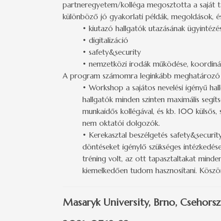
partneregyetem/kolléga megosztotta a saját tap
különböző jó gyakorlati példák, megoldások, és
• kiutazó hallgatók utazásának ügyintézé
• digitalizáció
• safety&security
• nemzetközi irodák működése, koordin
A program számomra leginkább meghatározó r
• Workshop a sajátos nevelési igényű hal
hallgatók minden szinten maximális segíts
munkaidős kollégával, és kb. 100 külsős, 
nem oktatói dolgozók.
• Kerekasztal beszélgetés safety&securit
döntéseket igénylő szükséges intézkedések
tréning volt, az ott tapasztaltakat min
kiemelkedően tudom hasznosítani. Köszön
Masaryk University, Brno, Csehors