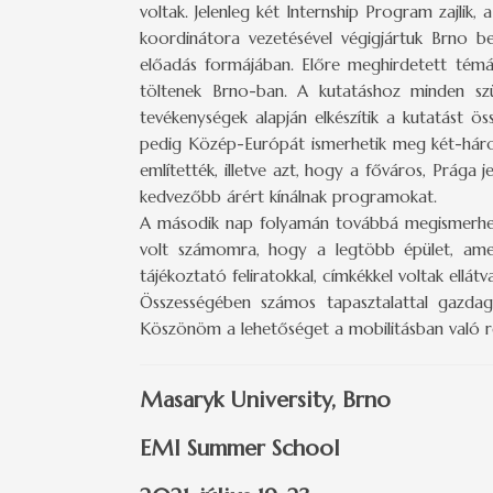
voltak. Jelenleg két Internship Program zajlik
koordinátora vezetésével végigjártuk Brno 
előadás formájában. Előre meghirdetett témá
töltenek Brno-ban. A kutatáshoz minden szük
tevékenységek alapján elkészítik a kutatást
pedig Közép-Európát ismerhetik meg két-háro
említették, illetve azt, hogy a főváros, Prága
kedvezőbb árért kínálnak programokat.
A második nap folyamán továbbá megismerhett
volt számomra, hogy a legtöbb épület, amely
tájékoztató feliratokkal, címkékkel voltak ellát
Összességében számos tapasztalattal gazda
Köszönöm a lehetőséget a mobilitásban való r
Masaryk University, Brno
EMI Summer School