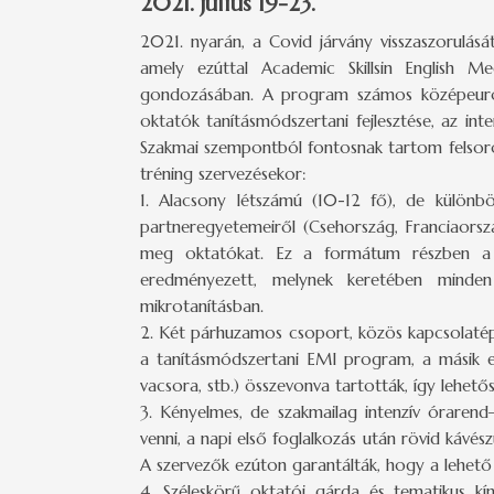
2021. július 19-23.
2021. nyarán, a Covid járvány visszaszorulás
amely ezúttal Academic Skillsin English M
gondozásában. A program számos középeurópai
oktatók tanításmódszertani fejlesztése, az int
Szakmai szempontból fontosnak tartom felsoro
tréning szervezésekor:
1. Alacsony létszámú (10-12 fő), de külön
partneregyetemeiről (Csehország, Franciaors
meg oktatókat. Ez a formátum részben a C
eredményezett, melynek keretében minden 
mikrotanításban.
2. Két párhuzamos csoport, közös kapcsolatépí
a tanításmódszertani EMI program, a másik eg
vacsora, stb.) összevonva tartották, így lehető
3. Kényelmes, de szakmailag intenzív órare
venni, a napi első foglalkozás után rövid kávé
A szervezők ezúton garantálták, hogy a lehető 
4. Széleskörű oktatói gárda és tematikus kí